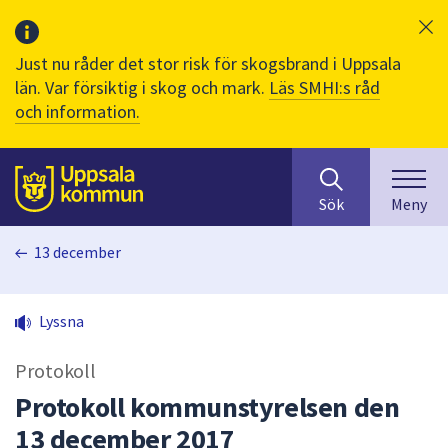
Just nu råder det stor risk för skogsbrand i Uppsala
län. Var försiktig i skog och mark.
Läs SMHI:s råd
och information.
Sök
huvudinnehåll
efter
Till sidans
Sök
Meny
innehåll
på
13 december
webbplatsen.
När
du
Lyssna
börjar
skriva
Protokoll
i
sökfältet
Protokoll kommunstyrelsen den
kommer
13 december 2017
sökförslag