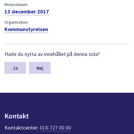
dem.
Mötesdatum:
13 december 2017
Organisation:
Kommunstyrelsen
L
Hade du nytta av innehållet på denna sida?
ä
m
n
Nej
a
s
y
n
p
u
n
Kontakt
k
t
Kontaktcenter:
018-727 00 00
e