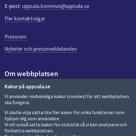
r
E-post:
uppsala.kommun@uppsala.se
f
ö
Fler kontaktvägar
r
d
e
Pressrum
n
n
Nyheter och pressmeddelanden
a
s
i
Om webbplatsen
d
a
Om webbplatsen
Kakor på uppsala.se
Vi använder nödvändiga kakor (cookies) för att webbplatsen
Allmänna handlingar och diarium
ska fungera.
Behandling av personuppgifter
Vi skulle vilja sätta lite fler kakor för olika funktioner som
hjälper dig som användare.
Kakor
Vi vill också sätta kakor för statistik så vi kan analysera och
förbättra webbplatsen.
Språk (other languages)