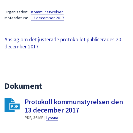
att
Organisation:
Kommunstyrelsen
presenteras
Mötesdatum:
13 december 2017
under
fältet.
Använd
Anslag om det justerade protokollet publicerades
20
piltangenterna
december 2017
för
att
navigera
mellan
sökförslagen
Dokument
och
enter
för
Protokoll kommunstyrelsen den
att
13 december 2017
välja
PDF, 36 MB |
Lyssna
något
av