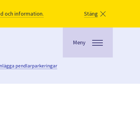
åd och information.
Stäng
Meny
anlägga pendlarparkeringar