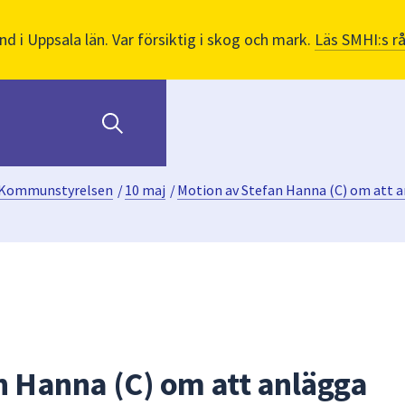
nd i Uppsala län. Var försiktig i skog och mark.
Läs SMHI:s r
Kommunstyrelsen
/
10 maj
/
Motion av Stefan Hanna (C) om att 
n Hanna (C) om att anlägga