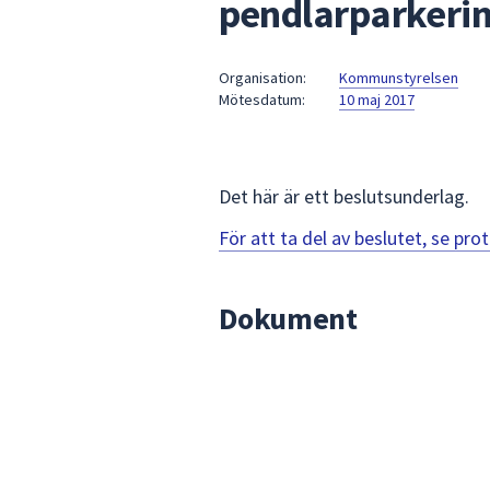
pendlarparkeri
under
fältet.
Använd
Organisation:
Kommunstyrelsen
piltangenterna
Mötesdatum:
10 maj 2017
för
att
navigera
mellan
Det här är ett beslutsunderlag.
sökförslagen
För att ta del av beslutet, se pr
och
enter
för
Dokument
att
välja
något
av
dem.