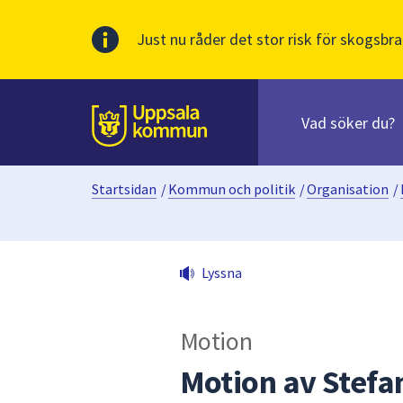
Just nu råder det stor risk för skogsbra
Sök
efter
huvudinnehåll
innehåll
Till sidans
på
webbplatsen.
Startsidan
/
Kommun och politik
/
Organisation
/
När
du
börjar
skriva
Lyssna
i
sökfältet
kommer
Motion
sökförslag
att
Motion av Stefa
presenteras