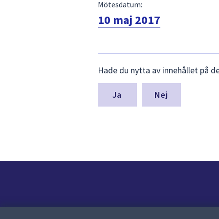
Mötesdatum:
10 maj 2017
Lämna
Hade du nytta av innehållet på d
synpunkter
för
denna
Nej
sida
Kontakt