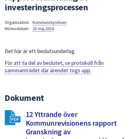
investeringsprocessen
att
presenteras
under
Organisation:
Kommunstyrelsen
Mötesdatum:
25 maj 2016
fältet.
Använd
piltangenterna
Det här är ett beslutsunderlag.
för
att
För att ta del av beslutet, se protokoll från
navigera
sammanträdet där ärendet togs upp.
mellan
sökförslagen
och
Dokument
enter
för
att
12 Yttrande över
välja
Kommunrevisionens rapport
något
Granskning av
av