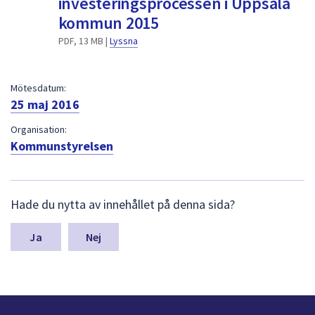
investeringsprocessen i Uppsala
dem.
kommun 2015
PDF, 13 MB |
Lyssna
Mötesdatum:
25 maj 2016
Organisation:
Kommunstyrelsen
L
Hade du nytta av innehållet på denna sida?
ä
m
n
Nej
a
s
y
n
p