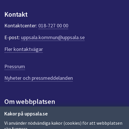
u
n
Kontakt
k
t
Kontaktcenter:
018-727 00 00
e
r
E-post:
uppsala.kommun@uppsala.se
f
ö
Fler kontaktvägar
r
d
e
Pressrum
n
n
Nyheter och pressmeddelanden
a
s
i
Om webbplatsen
d
a
Om webbplatsen
Kakor på uppsala.se
Vi använder nödvändiga kakor (cookies) för att webbplatsen
Allmänna handlingar och diarium
ska fungera.