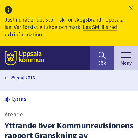
Just nu råder det stor risk för skogsbrand i Uppsala
län. Var försiktig i skog och mark.
Läs SMHI:s råd
och information.
Sök
huvudinnehåll
efter
Till sidans
Sök
Meny
innehåll
på
25 maj 2016
webbplatsen.
När
du
Lyssna
börjar
skriva
Ärende
i
sökfältet
Yttrande över Kommunrevisionens
kommer
rapport Granskning av
sökförslag