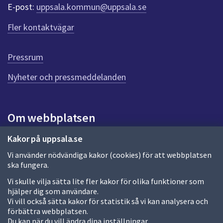
r
E-post:
uppsala.kommun@uppsala.se
f
ö
Fler kontaktvägar
r
d
e
Pressrum
n
n
Nyheter och pressmeddelanden
a
s
i
Om webbplatsen
d
a
Om webbplatsen
Kakor på uppsala.se
Vi använder nödvändiga kakor (cookies) för att webbplatsen
Allmänna handlingar och diarium
ska fungera.
Behandling av personuppgifter
Vi skulle vilja sätta lite fler kakor för olika funktioner som
hjälper dig som användare.
Kakor
Vi vill också sätta kakor för statistik så vi kan analysera och
förbättra webbplatsen.
Språk (other languages)
Du kan när du vill ändra dina inställningar.