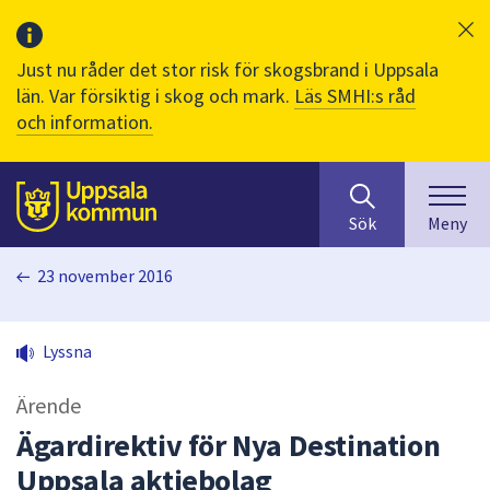
Just nu råder det stor risk för skogsbrand i Uppsala
län. Var försiktig i skog och mark.
Läs SMHI:s råd
och information.
Sök
huvudinnehåll
efter
Till sidans
Sök
Meny
innehåll
på
23 november 2016
webbplatsen.
När
du
Lyssna
börjar
skriva
Ärende
i
sökfältet
Ägardirektiv för Nya Destination
kommer
Uppsala aktiebolag
sökförslag