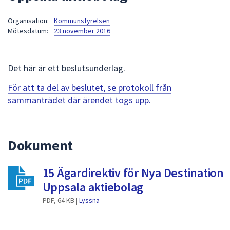
att
Organisation:
Kommunstyrelsen
presenteras
Mötesdatum:
23 november 2016
under
fältet.
Använd
Det här är ett beslutsunderlag.
piltangenterna
för
För att ta del av beslutet, se protokoll från
att
sammanträdet där ärendet togs upp.
navigera
mellan
sökförslagen
Dokument
och
enter
15 Ägardirektiv för Nya Destination
för
att
Uppsala aktiebolag
välja
PDF, 64 KB |
Lyssna
något
av