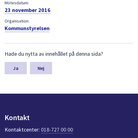
dem.
Mötesdatum:
23 november 2016
Organisation:
Kommunstyrelsen
L
Hade du nytta av innehållet på denna sida?
ä
m
n
Nej
a
s
y
n
p
u
n
Kontakt
k
t
Kontaktcenter:
018-727 00 00
e