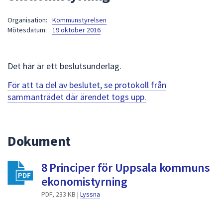
att
Organisation:
Kommunstyrelsen
presenteras
Mötesdatum:
19 oktober 2016
under
fältet.
Använd
Det här är ett beslutsunderlag.
piltangenterna
för
För att ta del av beslutet, se protokoll från
att
sammanträdet där ärendet togs upp.
navigera
mellan
sökförslagen
Dokument
och
enter
8 Principer för Uppsala kommuns
för
att
ekonomistyrning
välja
PDF, 233 KB |
Lyssna
något
av