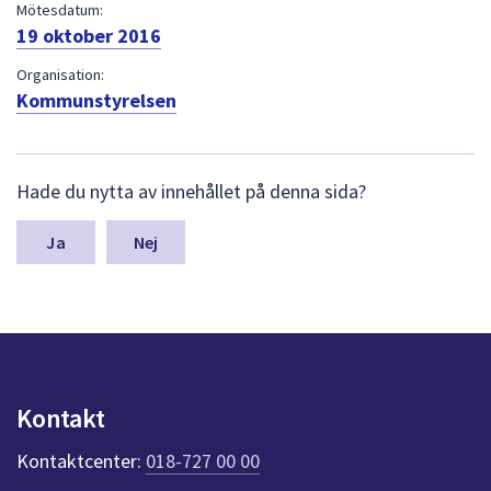
dem.
Mötesdatum:
19 oktober 2016
Organisation:
Kommunstyrelsen
L
Hade du nytta av innehållet på denna sida?
ä
m
n
Nej
a
s
y
n
p
u
n
Kontakt
k
t
Kontaktcenter:
018-727 00 00
e