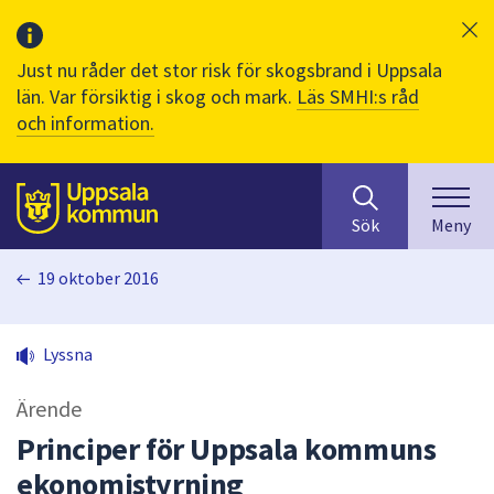
Just nu råder det stor risk för skogsbrand i Uppsala
län. Var försiktig i skog och mark.
Läs SMHI:s råd
och information.
Sök
huvudinnehåll
efter
Till sidans
Sök
Meny
innehåll
på
19 oktober 2016
webbplatsen.
När
du
Lyssna
börjar
skriva
Ärende
i
sökfältet
Principer för Uppsala kommuns
kommer
ekonomistyrning
sökförslag