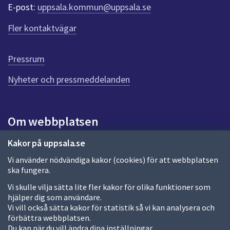
r
E-post:
uppsala.kommun@uppsala.se
f
ö
Fler kontaktvägar
r
d
e
Pressrum
n
n
Nyheter och pressmeddelanden
a
s
i
Om webbplatsen
d
a
Om webbplatsen
Kakor på uppsala.se
Vi använder nödvändiga kakor (cookies) för att webbplatsen
Allmänna handlingar och diarium
ska fungera.
Behandling av personuppgifter
Vi skulle vilja sätta lite fler kakor för olika funktioner som
hjälper dig som användare.
Kakor
Vi vill också sätta kakor för statistik så vi kan analysera och
förbättra webbplatsen.
Språk (other languages)
Du kan när du vill ändra dina inställningar.