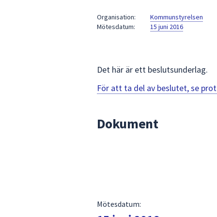
under
fältet.
Organisation:
Kommunstyrelsen
Mötesdatum:
15 juni 2016
Använd
piltangenterna
för
att
Det här är ett beslutsunderlag.
navigera
mellan
För att ta del av beslutet, se pr
sökförslagen
och
Dokument
enter
för
att
välja
något
av
dem.
Mötesdatum: