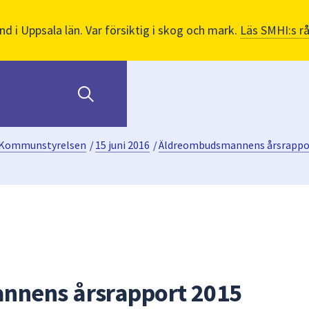
nd i Uppsala län. Var försiktig i skog och mark.
Läs SMHI:s r
Kommunstyrelsen
/
15 juni 2016
/
Äldreombudsmannens årsrappo
nens årsrapport 2015