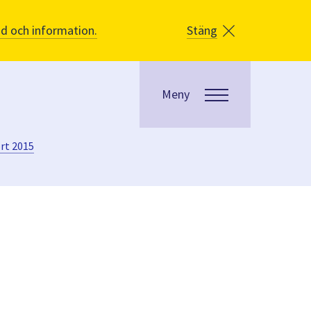
åd och information.
Stäng
Meny
rt 2015