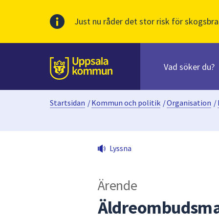
Just nu råder det stor risk för skogsbra
Sök
efter
huvudinnehåll
innehåll
Till sidans
på
webbplatsen.
Startsidan
/
Kommun och politik
/
Organisation
/
När
du
börjar
skriva
Lyssna
i
sökfältet
kommer
Ärende
sökförslag
att
Äldreombudsman
presenteras