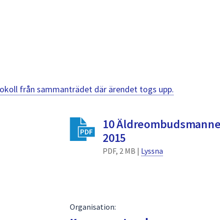
otokoll från sammanträdet där ärendet togs upp.
10 Äldreombudsmannen
2015
PDF, 2 MB |
Lyssna
Organisation: