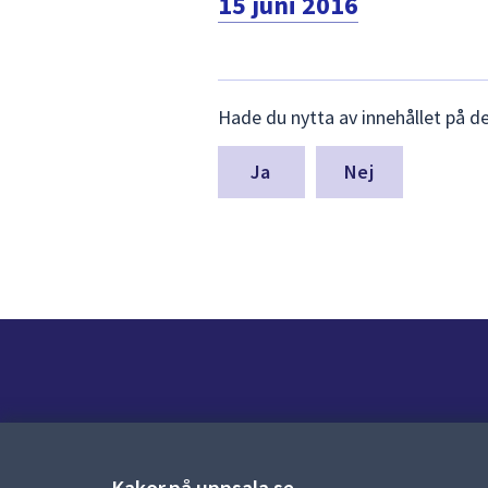
15 juni 2016
Lämna
Hade du nytta av innehållet på d
synpunkter
för
denna
Nej
sida
Kontakt
Kontaktcenter:
018-727 00 00
Kakor på uppsala.se