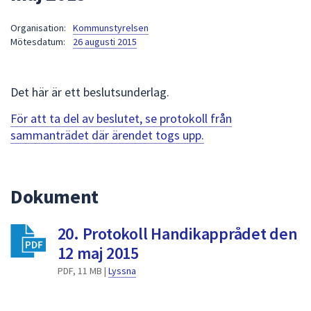
att
Organisation:
Kommunstyrelsen
presenteras
Mötesdatum:
26 augusti 2015
under
fältet.
Använd
Det här är ett beslutsunderlag.
piltangenterna
för
För att ta del av beslutet, se protokoll från
att
sammanträdet där ärendet togs upp.
navigera
mellan
sökförslagen
Dokument
och
enter
20. Protokoll Handikapprådet den
för
att
12 maj 2015
välja
PDF, 11 MB |
Lyssna
något
av