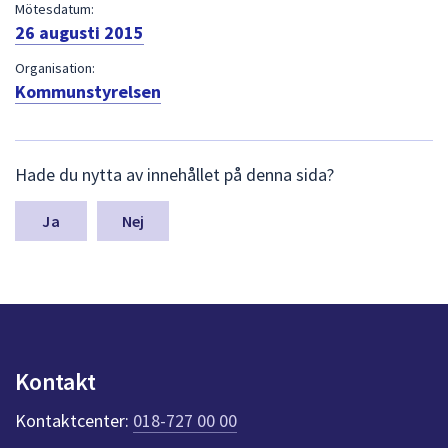
dem.
Mötesdatum:
26 augusti 2015
Organisation:
Kommunstyrelsen
L
Hade du nytta av innehållet på denna sida?
ä
m
n
Nej
a
s
y
n
p
u
n
Kontakt
k
t
Kontaktcenter:
018-727 00 00
e