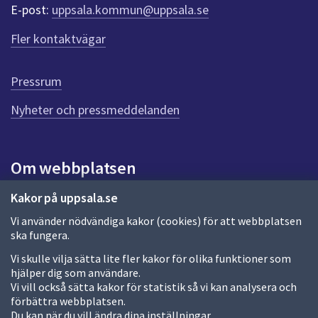
r
E-post:
uppsala.kommun@uppsala.se
f
ö
Fler kontaktvägar
r
d
e
Pressrum
n
n
Nyheter och pressmeddelanden
a
s
i
Om webbplatsen
d
a
Om webbplatsen
Kakor på uppsala.se
Vi använder nödvändiga kakor (cookies) för att webbplatsen
Allmänna handlingar och diarium
ska fungera.
Behandling av personuppgifter
Vi skulle vilja sätta lite fler kakor för olika funktioner som
hjälper dig som användare.
Kakor
Vi vill också sätta kakor för statistik så vi kan analysera och
förbättra webbplatsen.
Språk (other languages)
Du kan när du vill ändra dina inställningar.