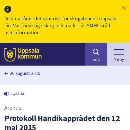
Just nu råder det stor risk för skogsbrand i Uppsala
län. Var försiktig i skog och mark.
Läs SMHI:s råd
och information.
Sök
huvudinnehåll
efter
Till sidans
Sök
Meny
innehåll
på
26 augusti 2015
webbplatsen.
När
du
Lyssna
börjar
skriva
Ärende
i
sökfältet
Protokoll Handikapprådet den 12
kommer
maj 2015
sökförslag