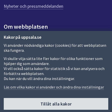
n
n
Nyheter och pressmeddelanden
a
s
i
Om webbplatsen
d
a
Om webbplatsen
Kakor på uppsala.se
Vi använder nödvändiga kakor (cookies) för att webbplatsen
Allmänna handlingar och diarium
ska fungera.
Behandling av personuppgifter
Vi skulle vilja sätta lite fler kakor för olika funktioner som
hjälper dig som användare.
Kakor
Vi vill också sätta kakor för statistik så vi kan analysera och
förbättra webbplatsen.
Språk (other languages)
Du kan när du vill ändra dina inställningar.
Tillgänglighetsredogörelse
Läs om vilka kakor vi använder och ändra dina inställningar
Tillåt alla kakor
Fler sätt att följa oss