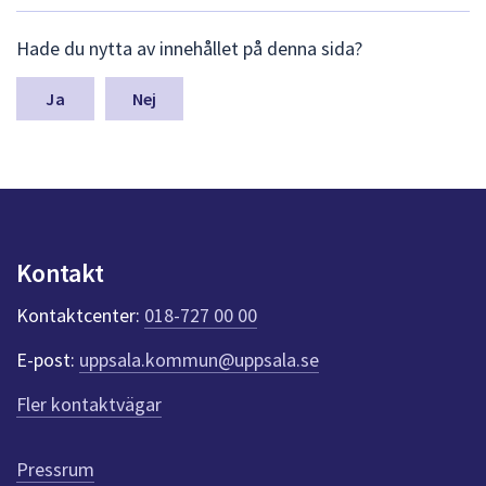
dem.
L
Hade du nytta av innehållet på denna sida?
ä
m
n
Nej
a
s
y
n
p
u
n
Kontakt
k
t
Kontaktcenter:
018-727 00 00
e
r
E-post:
uppsala.kommun@uppsala.se
f
ö
Fler kontaktvägar
r
d
e
Pressrum