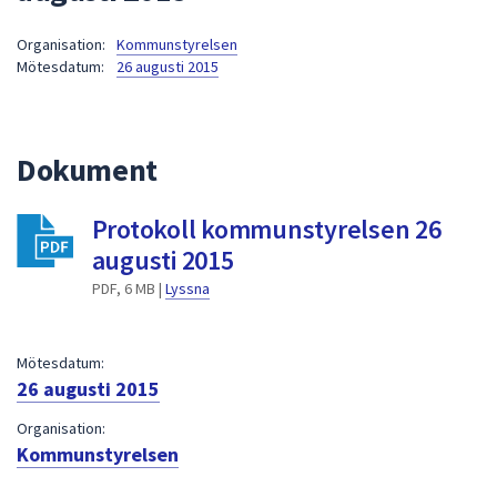
att
Organisation:
Kommunstyrelsen
presenteras
Mötesdatum:
26 augusti 2015
under
fältet.
Använd
piltangenterna
Dokument
för
att
Protokoll kommunstyrelsen 26
navigera
augusti 2015
mellan
sökförslagen
PDF, 6 MB |
Lyssna
och
enter
Mötesdatum:
för
26 augusti 2015
att
välja
Organisation:
något
Kommunstyrelsen
av