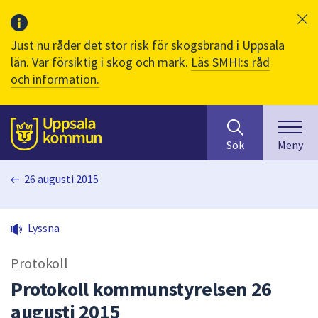
Just nu råder det stor risk för skogsbrand i Uppsala
län. Var försiktig i skog och mark.
Läs SMHI:s råd
och information.
Sök
huvudinnehåll
efter
Till sidans
Sök
Meny
innehåll
på
26 augusti 2015
webbplatsen.
När
du
Lyssna
börjar
skriva
Protokoll
i
sökfältet
Protokoll kommunstyrelsen 26
kommer
augusti 2015
sökförslag