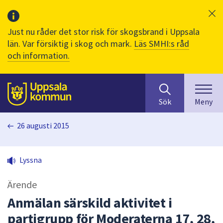
Just nu råder det stor risk för skogsbrand i Uppsala
län. Var försiktig i skog och mark.
Läs SMHI:s råd
och information.
Sök
huvudinnehåll
efter
Till sidans
Sök
Meny
innehåll
på
26 augusti 2015
webbplatsen.
När
du
Lyssna
börjar
skriva
Ärende
i
sökfältet
Anmälan särskild aktivitet i
kommer
partigrupp för Moderaterna 17, 28,
sökförslag