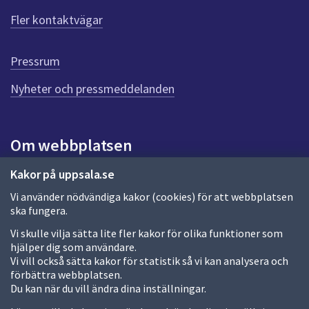
ö
Fler kontaktvägar
r
d
e
Pressrum
n
n
Nyheter och pressmeddelanden
a
s
i
Om webbplatsen
d
a
Om webbplatsen
Kakor på uppsala.se
Vi använder nödvändiga kakor (cookies) för att webbplatsen
Allmänna handlingar och diarium
ska fungera.
Behandling av personuppgifter
Vi skulle vilja sätta lite fler kakor för olika funktioner som
hjälper dig som användare.
Kakor
Vi vill också sätta kakor för statistik så vi kan analysera och
förbättra webbplatsen.
Språk (other languages)
Du kan när du vill ändra dina inställningar.