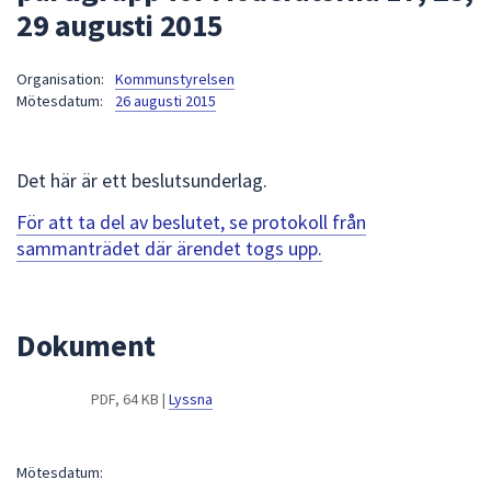
29 augusti 2015
att
presenteras
under
Organisation:
Kommunstyrelsen
Mötesdatum:
26 augusti 2015
fältet.
Använd
piltangenterna
Det här är ett beslutsunderlag.
för
att
För att ta del av beslutet, se protokoll från
navigera
sammanträdet där ärendet togs upp.
mellan
sökförslagen
och
Dokument
enter
för
att
PDF, 64 KB |
Lyssna
välja
något
av
Mötesdatum: