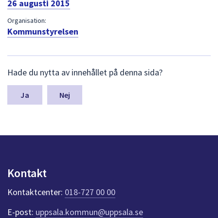
26 augusti 2015
dem.
Organisation:
Kommunstyrelsen
L
Hade du nytta av innehållet på denna sida?
ä
m
n
Nej
a
s
y
n
p
u
n
Kontakt
k
t
Kontaktcenter:
018-727 00 00
e
r
E-post:
uppsala.kommun@uppsala.se
f