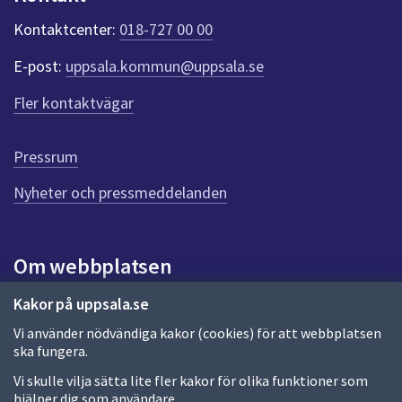
k
t
Kontaktcenter:
018-727 00 00
e
r
E-post:
uppsala.kommun@uppsala.se
f
ö
Fler kontaktvägar
r
d
e
Pressrum
n
n
Nyheter och pressmeddelanden
a
s
i
Om webbplatsen
d
a
Om webbplatsen
Kakor på uppsala.se
Vi använder nödvändiga kakor (cookies) för att webbplatsen
Allmänna handlingar och diarium
ska fungera.
Behandling av personuppgifter
Vi skulle vilja sätta lite fler kakor för olika funktioner som
hjälper dig som användare.