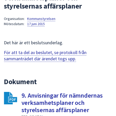
styrelsernas affärsplaner
att
presenteras
under
Organisation:
Kommunstyrelsen
Mötesdatum:
17 juni 2015
fältet.
Använd
piltangenterna
Det här är ett beslutsunderlag.
för
att
För att ta del av beslutet, se protokoll från
navigera
sammanträdet där ärendet togs upp.
mellan
sökförslagen
och
Dokument
enter
för
att
9. Anvisningar för nämndernas
välja
verksamhetsplaner och
något
styrelsernas affärsplaner
av