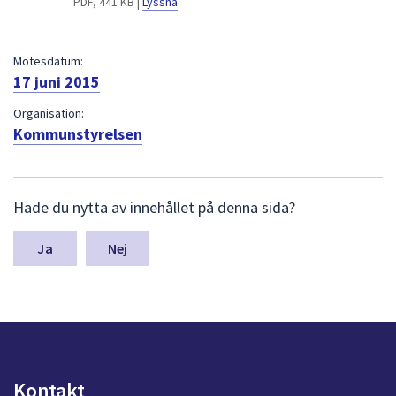
PDF, 441 KB |
Lyssna
dem.
Mötesdatum:
17 juni 2015
Organisation:
Kommunstyrelsen
L
Hade du nytta av innehållet på denna sida?
ä
m
n
Nej
a
s
y
n
p
u
n
Kontakt