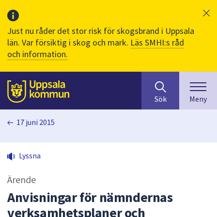
Just nu råder det stor risk för skogsbrand i Uppsala
län. Var försiktig i skog och mark.
Läs SMHI:s råd
och information.
Sök
huvudinnehåll
efter
Till sidans
Sök
Meny
innehåll
på
17 juni 2015
webbplatsen.
När
du
Lyssna
börjar
skriva
Ärende
i
sökfältet
Anvisningar för nämndernas
kommer
verksamhetsplaner och
sökförslag