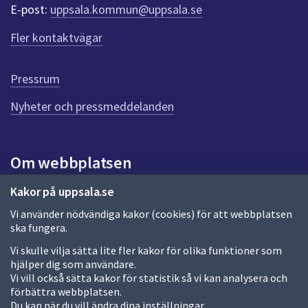
r
E-post:
uppsala.kommun@uppsala.se
f
ö
Fler kontaktvägar
r
d
e
Pressrum
n
n
Nyheter och pressmeddelanden
a
s
i
Om webbplatsen
d
a
Om webbplatsen
Kakor på uppsala.se
Vi använder nödvändiga kakor (cookies) för att webbplatsen
Allmänna handlingar och diarium
ska fungera.
Behandling av personuppgifter
Vi skulle vilja sätta lite fler kakor för olika funktioner som
hjälper dig som användare.
Kakor
Vi vill också sätta kakor för statistik så vi kan analysera och
förbättra webbplatsen.
Språk (other languages)
Du kan när du vill ändra dina inställningar.