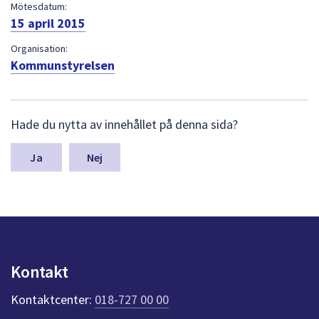
dem.
Mötesdatum:
15 april 2015
Organisation:
Kommunstyrelsen
L
Hade du nytta av innehållet på denna sida?
ä
m
n
Nej
a
s
y
n
p
u
n
Kontakt
k
t
Kontaktcenter:
018-727 00 00
e