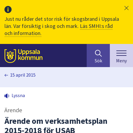
Just nu råder det stor risk för skogsbrand i Uppsala
län. Var försiktig i skog och mark.
Läs SMHI:s råd
och information.
Sök
huvudinnehåll
efter
Till sidans
Sök
Meny
innehåll
på
15 april 2015
webbplatsen.
När
du
Lyssna
börjar
skriva
Ärende
i
sökfältet
Ärende om verksamhetsplan
kommer
2015-2018 för USAB
sökförslag