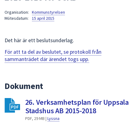
att
Organisation:
Kommunstyrelsen
presenteras
Mötesdatum:
15 april 2015
under
fältet.
Använd
Det här är ett beslutsunderlag.
piltangenterna
för
För att ta del av beslutet, se protokoll från
att
sammanträdet där ärendet togs upp.
navigera
mellan
sökförslagen
Dokument
och
enter
26. Verksamhetsplan för Uppsala
för
att
Stadshus AB 2015-2018
välja
PDF, 29 MB |
Lyssna
något
av