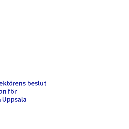
rektörens beslut
on för
m Uppsala