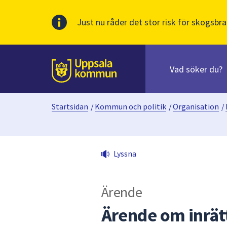
Just nu råder det stor risk för skogsbra
Sök
efter
huvudinnehåll
innehåll
Till sidans
på
webbplatsen.
Startsidan
/
Kommun och politik
/
Organisation
/
När
du
börjar
skriva
Lyssna
i
sökfältet
kommer
Ärende
sökförslag
att
Ärende om inrät
presenteras