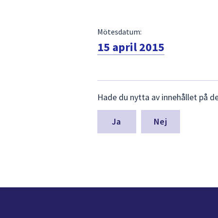
Mötesdatum:
15 april 2015
Lämna
Hade du nytta av innehållet på d
synpunkter
för
denna
Nej
sida