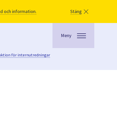
åd och information.
Stäng
Meny
nktion för internutredningar