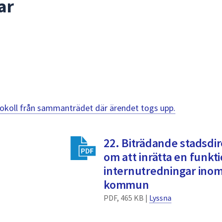
ar
otokoll från sammanträdet där ärendet togs upp.
22. Biträdande stadsdi
om att inrätta en funkti
internutredningar ino
kommun
PDF, 465 KB |
Lyssna