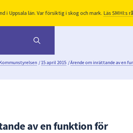
nd i Uppsala län. Var försiktig i skog och mark.
Läs SMHI:s r
Kommunstyrelsen
/
15 april 2015
/
Ärende om inrättande av en fu
tande av en funktion för