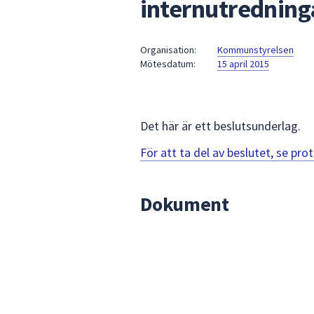
internutredning
under
fältet.
Använd
Organisation:
Kommunstyrelsen
piltangenterna
Mötesdatum:
15 april 2015
för
att
navigera
mellan
Det här är ett beslutsunderlag.
sökförslagen
För att ta del av beslutet, se pr
och
enter
för
Dokument
att
välja
något
av
dem.