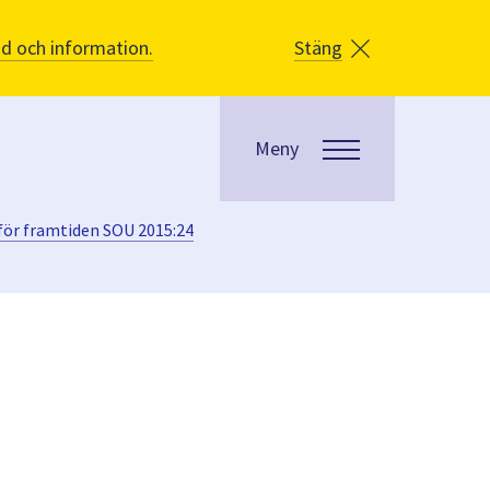
åd och information.
Stäng
Meny
ör framtiden SOU 2015:24