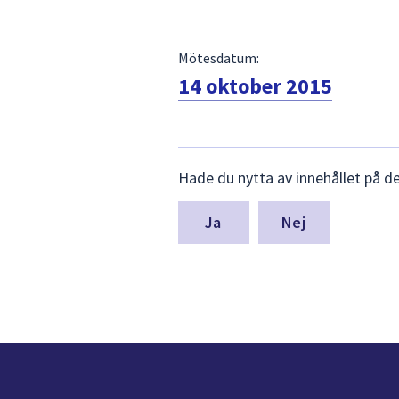
Mötesdatum:
14 oktober 2015
Lämna
Hade du nytta av innehållet på d
synpunkter
för
denna
Nej
sida