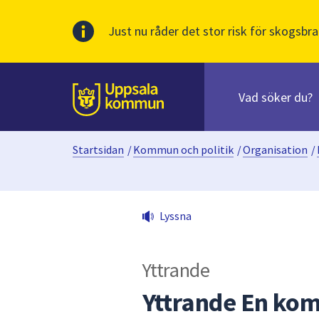
Just nu råder det stor risk för skogsbra
Sök
efter
huvudinnehåll
innehåll
Till sidans
på
webbplatsen.
Startsidan
/
Kommun och politik
/
Organisation
/
När
du
börjar
skriva
Lyssna
i
sökfältet
kommer
Yttrande
sökförslag
att
Yttrande En ko
presenteras