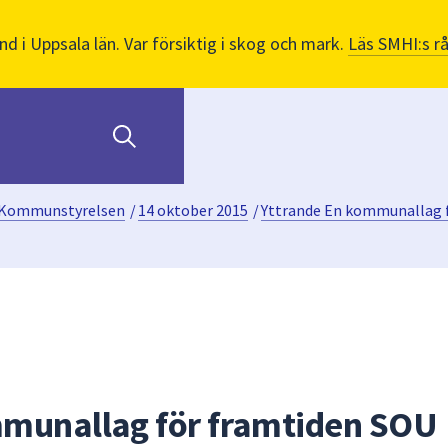
nd i Uppsala län. Var försiktig i skog och mark.
Läs SMHI:s r
Kommunstyrelsen
/
14 oktober 2015
/
Yttrande En kommunallag f
mmunallag för framtiden SOU