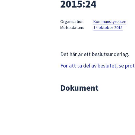
2015:24
under
fältet.
Använd
Organisation:
Kommunstyrelsen
piltangenterna
Mötesdatum:
14 oktober 2015
för
att
navigera
mellan
Det här är ett beslutsunderlag.
sökförslagen
För att ta del av beslutet, se pr
och
enter
för
Dokument
att
välja
något
av
dem.