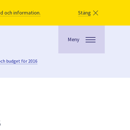
åd och information.
Stäng
Meny
ch budget för 2016
6