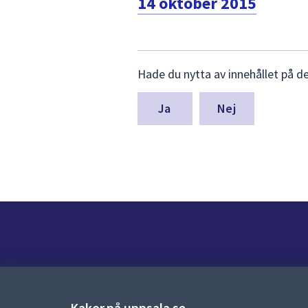
14 oktober 2015
Lämna
Hade du nytta av innehållet på d
synpunkter
för
denna
Nej
sida
Kontakt
Kontaktcenter:
018-727 00 00
Kakor på uppsala.se