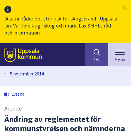
Just nu råder det stor risk för skogsbrand i Uppsala
län. Var försiktig i skog och mark.
Läs SMHI:s råd
och information.
Sök
huvudinnehåll
efter
Till sidans
Sök
Meny
innehåll
på
5 november 2014
webbplatsen.
När
du
Lyssna
börjar
skriva
Ärende
i
sökfältet
Ändring av reglementet för
kommer
kommunstyrelsen och nämnderna
sökförslag