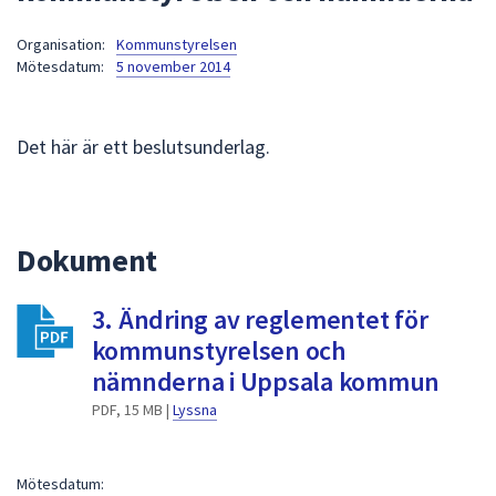
att
Organisation:
Kommunstyrelsen
presenteras
Mötesdatum:
5 november 2014
under
fältet.
Använd
Det här är ett beslutsunderlag.
piltangenterna
för
att
navigera
Dokument
mellan
sökförslagen
3. Ändring av reglementet för
och
enter
kommunstyrelsen och
för
nämnderna i Uppsala kommun
att
PDF, 15 MB |
Lyssna
välja
något
av
Mötesdatum: