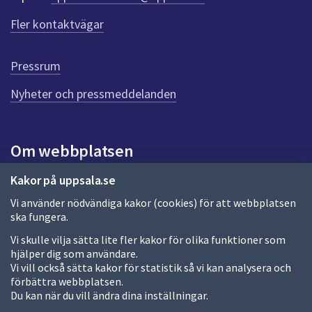
f
ö
Fler kontaktvägar
r
d
e
Pressrum
n
n
Nyheter och pressmeddelanden
a
s
i
Om webbplatsen
d
a
Om webbplatsen
Kakor på uppsala.se
Vi använder nödvändiga kakor (cookies) för att webbplatsen
Allmänna handlingar och diarium
ska fungera.
Behandling av personuppgifter
Vi skulle vilja sätta lite fler kakor för olika funktioner som
hjälper dig som användare.
Kakor
Vi vill också sätta kakor för statistik så vi kan analysera och
förbättra webbplatsen.
Språk (other languages)
Du kan när du vill ändra dina inställningar.