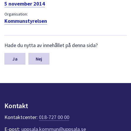
dem.
5 november 2014
Organisation:
Kommunstyrelsen
L
Hade du nytta av innehållet på denna sida?
ä
m
n
Nej
a
s
y
n
p
u
n
Kontakt
k
t
Kontaktcenter:
018-727 00 00
e
r
E-post:
uppsala.kommun@uppsala.se