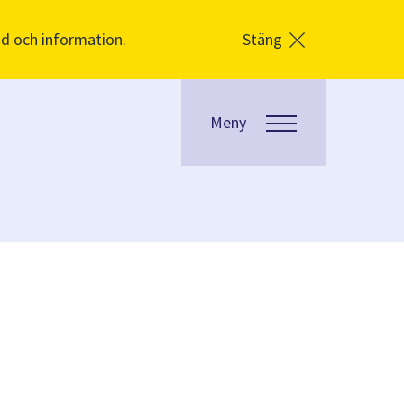
åd och information.
Stäng
Meny