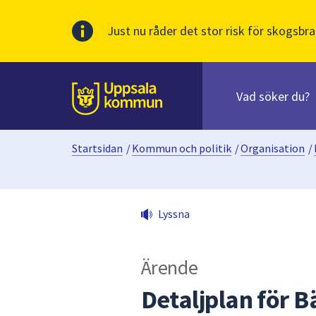
Just nu råder det stor risk för skogsbra
Sök
efter
huvudinnehåll
innehåll
Till sidans
på
webbplatsen.
Startsidan
/
Kommun och politik
/
Organisation
/
När
du
börjar
skriva
Lyssna
i
sökfältet
kommer
Ärende
sökförslag
att
Detaljplan för B
presenteras