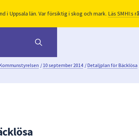
nd i Uppsala län. Var försiktig i skog och mark.
Läs SMHI:s r
Kommunstyrelsen
/
10 september 2014
/
Detaljplan för Bäcklösa
äcklösa