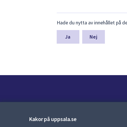
Lämna
Hade du nytta av innehållet på d
synpunkter
för
denna
Nej
sida
Kontakt
Kontaktcenter:
018-727 00 00
Kakor på uppsala.se