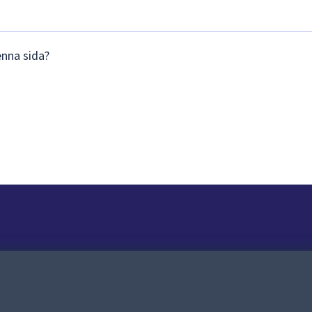
enna sida?
Om webbplatsen
Om webbplatsen