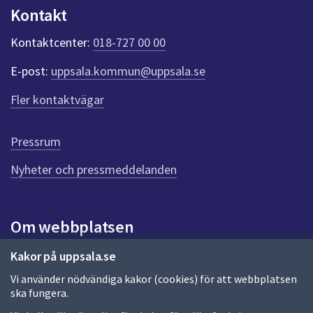
n
Kontakt
k
t
Kontaktcenter:
018-727 00 00
e
r
E-post:
uppsala.kommun@uppsala.se
f
ö
Fler kontaktvägar
r
d
e
Pressrum
n
n
Nyheter och pressmeddelanden
a
s
i
Om webbplatsen
d
a
Om webbplatsen
Kakor på uppsala.se
Vi använder nödvändiga kakor (cookies) för att webbplatsen
Allmänna handlingar och diarium
ska fungera.
Behandling av personuppgifter