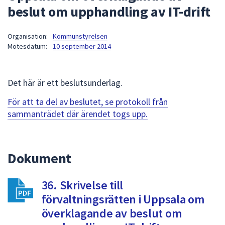
beslut om upphandling av IT-drift
att
presenteras
under
Organisation:
Kommunstyrelsen
Mötesdatum:
10 september 2014
fältet.
Använd
piltangenterna
Det här är ett beslutsunderlag.
för
att
För att ta del av beslutet, se protokoll från
navigera
sammanträdet där ärendet togs upp.
mellan
sökförslagen
och
Dokument
enter
för
att
36. Skrivelse till
välja
förvaltningsrätten i Uppsala om
något
överklagande av beslut om
av