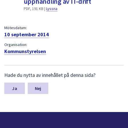
upphandling av IT-drift
dem.
PDF, 191 KB |
Lyssna
Mötesdatum:
10 september 2014
Organisation:
Kommunstyrelsen
L
Hade du nytta av innehållet på denna sida?
ä
m
n
Nej
a
s
y
n
p
u