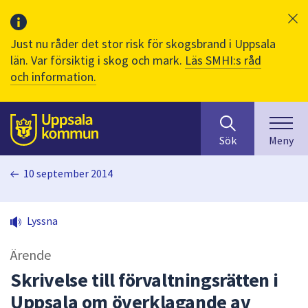
Just nu råder det stor risk för skogsbrand i Uppsala
län. Var försiktig i skog och mark.
Läs SMHI:s råd
och information.
Sök
huvudinnehåll
efter
Till sidans
Sök
Meny
innehåll
på
10 september 2014
webbplatsen.
När
du
Lyssna
börjar
skriva
Ärende
i
sökfältet
Skrivelse till förvaltningsrätten i
kommer
Uppsala om överklagande av
sökförslag