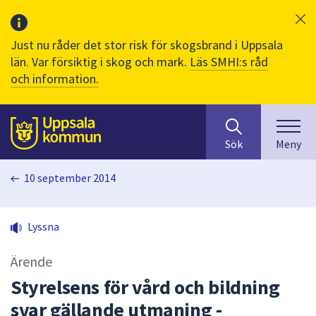
Just nu råder det stor risk för skogsbrand i Uppsala
län. Var försiktig i skog och mark.
Läs SMHI:s råd
och information.
Sök
huvudinnehåll
efter
Till sidans
Sök
Meny
innehåll
på
10 september 2014
webbplatsen.
När
du
Lyssna
börjar
skriva
Ärende
i
sökfältet
Styrelsens för vård och bildning
kommer
svar gällande utmaning -
sökförslag