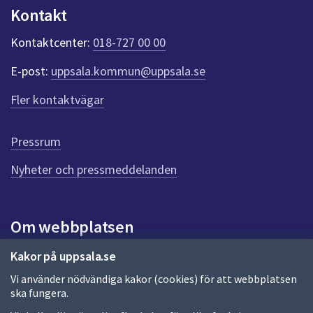
n
Kontakt
k
t
Kontaktcenter:
018-727 00 00
e
r
E-post:
uppsala.kommun@uppsala.se
f
ö
Fler kontaktvägar
r
d
e
Pressrum
n
n
Nyheter och pressmeddelanden
a
s
i
Om webbplatsen
d
a
Om webbplatsen
Kakor på uppsala.se
Vi använder nödvändiga kakor (cookies) för att webbplatsen
Allmänna handlingar och diarium
ska fungera.
Behandling av personuppgifter