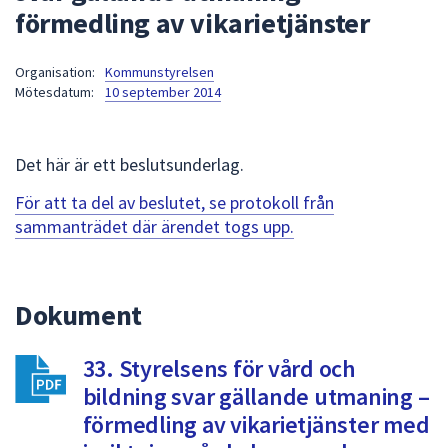
förmedling av vikarietjänster
att
presenteras
under
Organisation:
Kommunstyrelsen
Mötesdatum:
10 september 2014
fältet.
Använd
piltangenterna
Det här är ett beslutsunderlag.
för
att
För att ta del av beslutet, se protokoll från
navigera
sammanträdet där ärendet togs upp.
mellan
sökförslagen
och
Dokument
enter
för
att
33. Styrelsens för vård och
välja
bildning svar gällande utmaning –
något
förmedling av vikarietjänster med
av