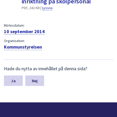
inriktning på skolpersonal
dem.
PDF, 242 KB |
Lyssna
Mötesdatum:
10 september 2014
Organisation:
Kommunstyrelsen
L
Hade du nytta av innehållet på denna sida?
ä
m
n
Nej
a
s
y
n
p
u