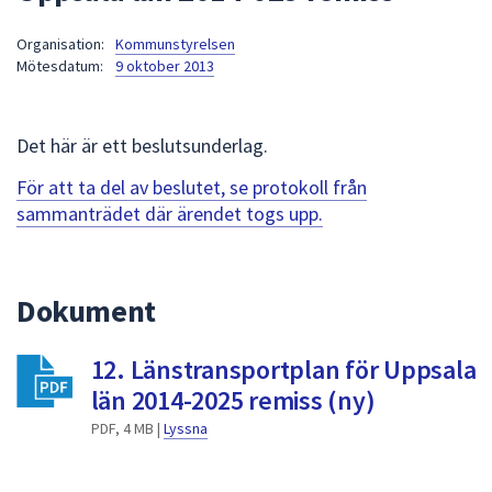
att
Organisation:
Kommunstyrelsen
presenteras
Mötesdatum:
9 oktober 2013
under
fältet.
Använd
Det här är ett beslutsunderlag.
piltangenterna
för
För att ta del av beslutet, se protokoll från
att
sammanträdet där ärendet togs upp.
navigera
mellan
sökförslagen
Dokument
och
enter
12. Länstransportplan för Uppsala
för
att
län 2014-2025 remiss (ny)
välja
PDF, 4 MB |
Lyssna
något
av