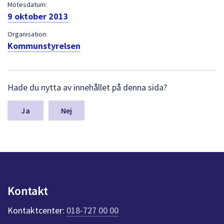
dem.
Mötesdatum:
9 oktober 2013
Organisation:
Kommunstyrelsen
L
Hade du nytta av innehållet på denna sida?
ä
m
n
Nej
a
s
y
n
p
u
n
Kontakt
k
t
Kontaktcenter:
018-727 00 00
e