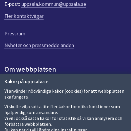
r
E-post:
uppsala.kommun@uppsala.se
f
ö
Fler kontaktvägar
r
d
e
Pressrum
n
n
Nyheter och pressmeddelanden
a
s
i
Om webbplatsen
d
a
Om webbplatsen
Kakor på uppsala.se
Vi använder nödvändiga kakor (cookies) för att webbplatsen
Allmänna handlingar och diarium
ska fungera.
Behandling av personuppgifter
Vi skulle vilja sätta lite fler kakor för olika funktioner som
hjälper dig som användare.
Kakor
Vi vill också sätta kakor för statistik så vi kan analysera och
förbättra webbplatsen.
Språk (other languages)
Du kan när du vill ändra dina inställningar.