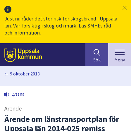
Just nu råder det stor risk för skogsbrand i Uppsala
län. Var försiktig i skog och mark.
Läs SMHI:s råd
och information.
Sök
huvudinnehåll
efter
Till sidans
Sök
Meny
innehåll
på
9 oktober 2013
webbplatsen.
När
du
Lyssna
börjar
skriva
Ärende
i
sökfältet
Ärende om länstransportplan för
kommer
Uppsala län 2014-025 remiss
sökförslag