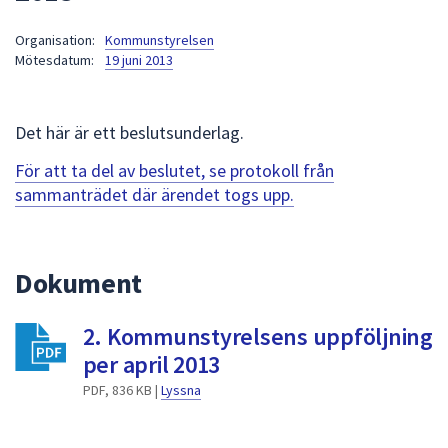
att
Organisation:
Kommunstyrelsen
presenteras
Mötesdatum:
19 juni 2013
under
fältet.
Använd
Det här är ett beslutsunderlag.
piltangenterna
för
För att ta del av beslutet, se protokoll från
att
sammanträdet där ärendet togs upp.
navigera
mellan
sökförslagen
Dokument
och
enter
2. Kommunstyrelsens uppföljning
för
att
per april 2013
välja
PDF, 836 KB |
Lyssna
något
av