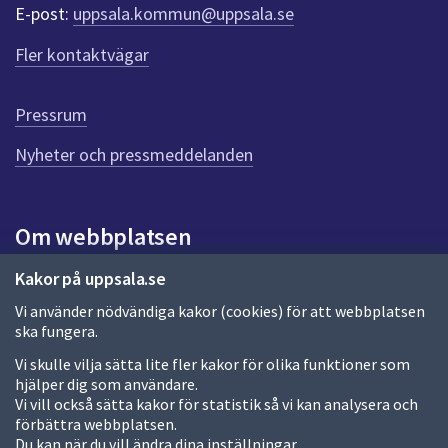
r
E-post:
uppsala.kommun@uppsala.se
f
ö
Fler kontaktvägar
r
d
e
Pressrum
n
n
Nyheter och pressmeddelanden
a
s
i
Om webbplatsen
d
a
Om webbplatsen
Kakor på uppsala.se
Vi använder nödvändiga kakor (cookies) för att webbplatsen
Allmänna handlingar och diarium
ska fungera.
Behandling av personuppgifter
Vi skulle vilja sätta lite fler kakor för olika funktioner som
hjälper dig som användare.
Kakor
Vi vill också sätta kakor för statistik så vi kan analysera och
förbättra webbplatsen.
Språk (other languages)
Du kan när du vill ändra dina inställningar.