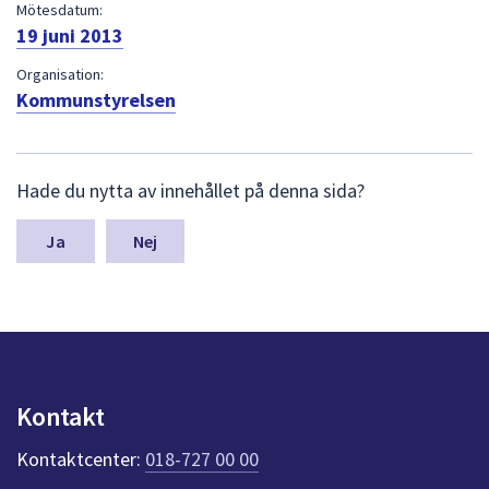
dem.
Mötesdatum:
19 juni 2013
Organisation:
Kommunstyrelsen
L
Hade du nytta av innehållet på denna sida?
ä
m
n
Nej
a
s
y
n
p
u
n
Kontakt
k
t
Kontaktcenter:
018-727 00 00
e