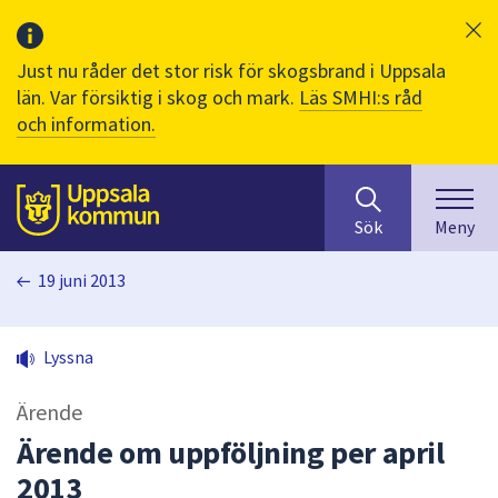
Just nu råder det stor risk för skogsbrand i Uppsala
län. Var försiktig i skog och mark.
Läs SMHI:s råd
och information.
Sök
huvudinnehåll
efter
Till sidans
Sök
Meny
innehåll
på
19 juni 2013
webbplatsen.
När
du
Lyssna
börjar
skriva
Ärende
i
sökfältet
Ärende om uppföljning per april
kommer
2013
sökförslag