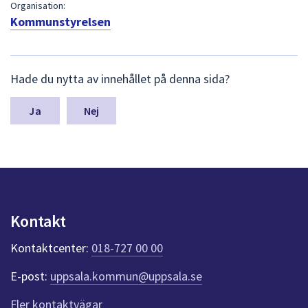
dem.
Organisation:
Kommunstyrelsen
L
Hade du nytta av innehållet på denna sida?
ä
m
n
Nej
a
s
y
n
p
u
n
Kontakt
k
t
Kontaktcenter:
018-727 00 00
e
r
E-post:
uppsala.kommun@uppsala.se
f
ö
Fler kontaktvägar