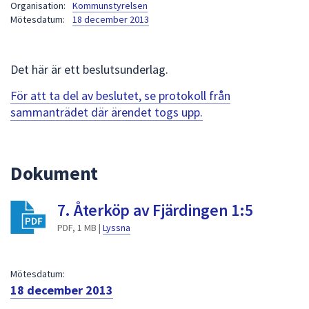
Organisation:
Kommunstyrelsen
att
Mötesdatum:
18 december 2013
presenteras
under
fältet.
Det här är ett beslutsunderlag.
Använd
För att ta del av beslutet, se protokoll från
piltangenterna
sammanträdet där ärendet togs upp.
för
att
navigera
mellan
Dokument
sökförslagen
och
7. Återköp av Fjärdingen 1:5
enter
PDF, 1 MB |
Lyssna
för
att
välja
Mötesdatum:
något
18 december 2013
av