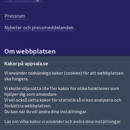
r
d
e
Pressrum
n
n
Nyheter och pressmeddelanden
a
s
i
Om webbplatsen
d
a
Om webbplatsen
Kakor på uppsala.se
Vi använder nödvändiga kakor (cookies) för att webbplatsen
Allmänna handlingar och diarium
ska fungera.
Behandling av personuppgifter
Vi skulle vilja sätta lite fler kakor för olika funktioner som
hjälper dig som användare.
Kakor
Vi vill också sätta kakor för statistik så vi kan analysera och
förbättra webbplatsen.
Språk (other languages)
Du kan när du vill ändra dina inställningar.
Tillgänglighetsredogörelse
Läs om vilka kakor vi använder och ändra dina inställningar