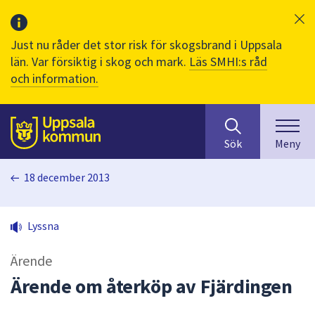
Just nu råder det stor risk för skogsbrand i Uppsala
län. Var försiktig i skog och mark.
Läs SMHI:s råd
och information.
Sök
huvudinnehåll
efter
Till sidans
Sök
Meny
innehåll
på
18 december 2013
webbplatsen.
När
du
Lyssna
börjar
skriva
Ärende
i
sökfältet
Ärende om återköp av Fjärdingen
kommer
sökförslag