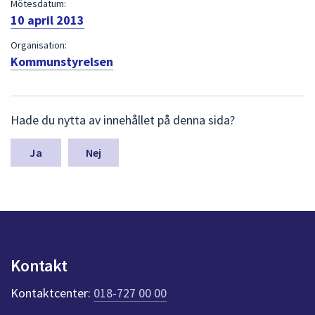
dem.
Mötesdatum:
10 april 2013
Organisation:
Kommunstyrelsen
L
Hade du nytta av innehållet på denna sida?
ä
m
n
Nej
a
s
y
n
p
u
n
Kontakt
k
t
Kontaktcenter:
018-727 00 00
e