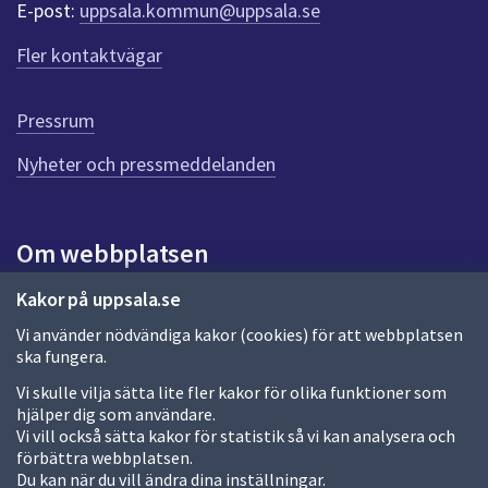
r
E-post:
uppsala.kommun@uppsala.se
f
ö
Fler kontaktvägar
r
d
e
Pressrum
n
n
Nyheter och pressmeddelanden
a
s
i
Om webbplatsen
d
a
Om webbplatsen
Kakor på uppsala.se
Vi använder nödvändiga kakor (cookies) för att webbplatsen
Allmänna handlingar och diarium
ska fungera.
Behandling av personuppgifter
Vi skulle vilja sätta lite fler kakor för olika funktioner som
hjälper dig som användare.
Kakor
Vi vill också sätta kakor för statistik så vi kan analysera och
förbättra webbplatsen.
Språk (other languages)
Du kan när du vill ändra dina inställningar.