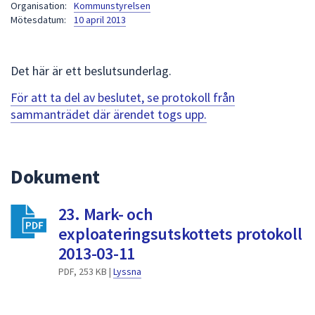
Organisation:
Kommunstyrelsen
att
Mötesdatum:
10 april 2013
presenteras
under
fältet.
Det här är ett beslutsunderlag.
Använd
För att ta del av beslutet, se protokoll från
piltangenterna
sammanträdet där ärendet togs upp.
för
att
navigera
mellan
Dokument
sökförslagen
och
23. Mark- och
enter
exploateringsutskottets protokoll
för
2013-03-11
att
välja
PDF, 253 KB |
Lyssna
något
av