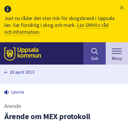
Just nu råder det stor risk för skogsbrand i Uppsala
län. Var försiktig i skog och mark.
Läs SMHI:s råd
och information.
Sök
huvudinnehåll
efter
Till sidans
Sök
Meny
innehåll
på
10 april 1013
webbplatsen.
När
du
Lyssna
börjar
skriva
Ärende
i
sökfältet
Ärende om MEX protokoll
kommer
sökförslag