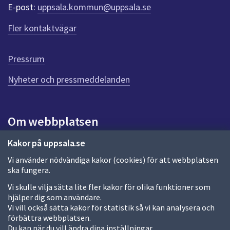
r
E-post:
uppsala.kommun@uppsala.se
f
ö
Fler kontaktvägar
r
d
e
Pressrum
n
n
Nyheter och pressmeddelanden
a
s
i
Om webbplatsen
d
a
Om webbplatsen
Kakor på uppsala.se
Vi använder nödvändiga kakor (cookies) för att webbplatsen
Allmänna handlingar och diarium
ska fungera.
Behandling av personuppgifter
Vi skulle vilja sätta lite fler kakor för olika funktioner som
hjälper dig som användare.
Kakor
Vi vill också sätta kakor för statistik så vi kan analysera och
förbättra webbplatsen.
Språk (other languages)
Du kan när du vill ändra dina inställningar.