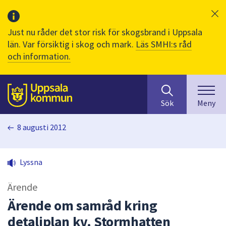
Just nu råder det stor risk för skogsbrand i Uppsala
län. Var försiktig i skog och mark.
Läs SMHI:s råd
och information.
Sök
huvudinnehåll
efter
Till sidans
Sök
Meny
innehåll
på
8 augusti 2012
webbplatsen.
När
du
Lyssna
börjar
skriva
Ärende
i
sökfältet
Ärende om samråd kring
kommer
detaljplan kv. Stormhatten
sökförslag