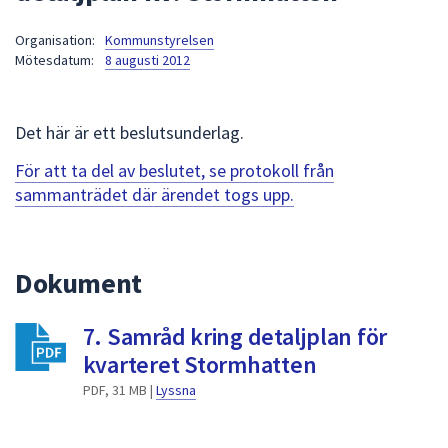
att
Organisation:
Kommunstyrelsen
presenteras
Mötesdatum:
8 augusti 2012
under
fältet.
Använd
Det här är ett beslutsunderlag.
piltangenterna
för
För att ta del av beslutet, se protokoll från
att
sammanträdet där ärendet togs upp.
navigera
mellan
sökförslagen
Dokument
och
enter
7. Samråd kring detaljplan för
för
att
kvarteret Stormhatten
välja
PDF, 31 MB |
Lyssna
något
av