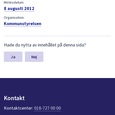
dem.
Mötesdatum:
8 augusti 2012
Organisation:
Kommunstyrelsen
L
Hade du nytta av innehållet på denna sida?
ä
m
n
Nej
a
s
y
n
p
u
n
Kontakt
k
t
Kontaktcenter:
018-727 00 00
e