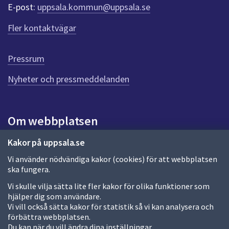
r
E-post:
uppsala.kommun@uppsala.se
f
ö
Fler kontaktvägar
r
d
e
Pressrum
n
n
Nyheter och pressmeddelanden
a
s
i
Om webbplatsen
d
a
Om webbplatsen
Kakor på uppsala.se
Vi använder nödvändiga kakor (cookies) för att webbplatsen
Allmänna handlingar och diarium
ska fungera.
Behandling av personuppgifter
Vi skulle vilja sätta lite fler kakor för olika funktioner som
hjälper dig som användare.
Kakor
Vi vill också sätta kakor för statistik så vi kan analysera och
förbättra webbplatsen.
Språk (other languages)
Du kan när du vill ändra dina inställningar.