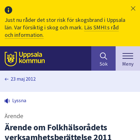
Just nu råder det stor risk för skogsbrand i Uppsala
län. Var försiktig i skog och mark.
Läs SMHI:s råd
och information.
Sök
huvudinnehåll
efter
Till sidans
Sök
Meny
innehåll
på
23 maj 2012
webbplatsen.
När
du
Lyssna
börjar
skriva
Ärende
i
sökfältet
Ärende om Folkhälsorådets
kommer
verksamhetsberättelse 2011
sökförslag