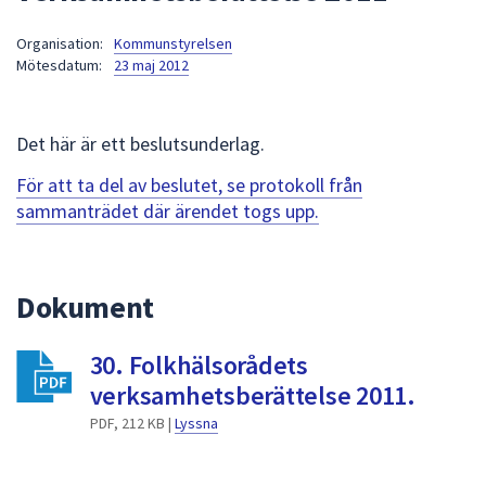
att
Organisation:
Kommunstyrelsen
presenteras
Mötesdatum:
23 maj 2012
under
fältet.
Använd
Det här är ett beslutsunderlag.
piltangenterna
för
För att ta del av beslutet, se protokoll från
att
sammanträdet där ärendet togs upp.
navigera
mellan
sökförslagen
Dokument
och
enter
30. Folkhälsorådets
för
att
verksamhetsberättelse 2011.
välja
PDF, 212 KB |
Lyssna
något
av