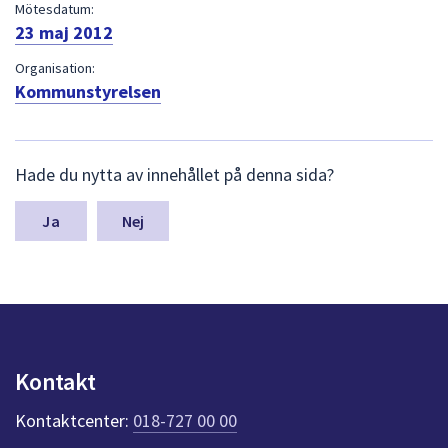
dem.
Mötesdatum:
23 maj 2012
Organisation:
Kommunstyrelsen
L
Hade du nytta av innehållet på denna sida?
ä
m
n
Nej
a
s
y
n
p
u
n
Kontakt
k
t
Kontaktcenter:
018-727 00 00
e