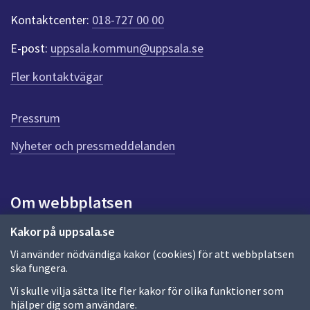
t
Kontaktcenter:
018-727 00 00
e
r
E-post:
uppsala.kommun@uppsala.se
f
ö
Fler kontaktvägar
r
d
e
Pressrum
n
n
Nyheter och pressmeddelanden
a
s
i
Om webbplatsen
d
a
Om webbplatsen
Kakor på uppsala.se
Vi använder nödvändiga kakor (cookies) för att webbplatsen
Allmänna handlingar och diarium
ska fungera.
Behandling av personuppgifter
Vi skulle vilja sätta lite fler kakor för olika funktioner som
hjälper dig som användare.