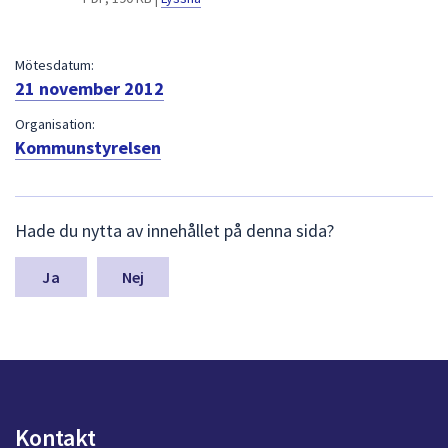
dem.
Mötesdatum:
21 november 2012
Organisation:
Kommunstyrelsen
L
Hade du nytta av innehållet på denna sida?
ä
m
n
Nej
a
s
y
n
p
u
n
Kontakt
k