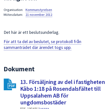
att
Organisation:
Kommunstyrelsen
presenteras
Mötesdatum:
21 november 2012
under
fältet.
Använd
Det här är ett beslutsunderlag.
piltangenterna
för
För att ta del av beslutet, se protokoll från
att
sammanträdet där ärendet togs upp.
navigera
mellan
sökförslagen
Dokument
och
enter
13. Försäljning av del i fastigheten
för
att
Kåbo 1:18 på Rosendalsfältet till
välja
Uppsalahem AB för
något
ungdomsbostäder
av
PDF, 190 KB |
Lyssna