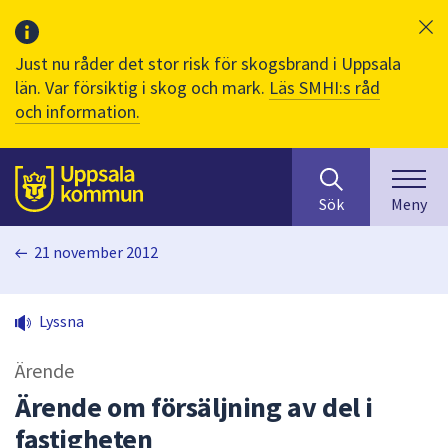
Just nu råder det stor risk för skogsbrand i Uppsala
län. Var försiktig i skog och mark.
Läs SMHI:s råd
och information.
Sök
huvudinnehåll
efter
Till sidans
Sök
Meny
innehåll
på
21 november 2012
webbplatsen.
När
du
Lyssna
börjar
skriva
Ärende
i
sökfältet
Ärende om försäljning av del i
kommer
fastigheten
sökförslag