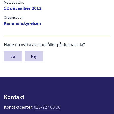
dem.
Mötesdatum:
12 december 2012
Organisation:
Kommunstyrelsen
L
Hade du nytta av innehållet på denna sida?
ä
m
n
Nej
a
s
y
n
p
u
n
Kontakt
k
t
Kontaktcenter:
018-727 00 00
e