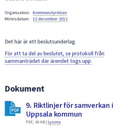
att
Organisation:
Kommunstyrelsen
presenteras
Mötesdatum:
12 december 2012
under
fältet.
Använd
Det här är ett beslutsunderlag.
piltangenterna
för
För att ta del av beslutet, se protokoll från
att
sammanträdet där ärendet togs upp.
navigera
mellan
sökförslagen
Dokument
och
enter
9. Riktlinjer för samverkan i
för
att
Uppsala kommun
välja
PDF, 48 KB |
Lyssna
något
av