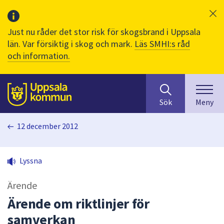
Just nu råder det stor risk för skogsbrand i Uppsala
län. Var försiktig i skog och mark.
Läs SMHI:s råd
och information.
Sök
huvudinnehåll
efter
Till sidans
Sök
Meny
innehåll
på
12 december 2012
webbplatsen.
När
du
Lyssna
börjar
skriva
Ärende
i
sökfältet
Ärende om riktlinjer för
kommer
samverkan
sökförslag