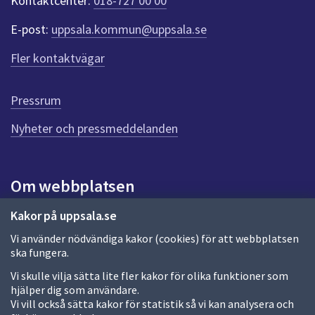
Kontaktcenter:
018-727 00 00
e
r
E-post:
uppsala.kommun@uppsala.se
f
ö
Fler kontaktvägar
r
d
e
Pressrum
n
n
Nyheter och pressmeddelanden
a
s
i
Om webbplatsen
d
a
Om webbplatsen
Kakor på uppsala.se
Vi använder nödvändiga kakor (cookies) för att webbplatsen
Allmänna handlingar och diarium
ska fungera.
Behandling av personuppgifter
Vi skulle vilja sätta lite fler kakor för olika funktioner som
hjälper dig som användare.
Kakor
Vi vill också sätta kakor för statistik så vi kan analysera och