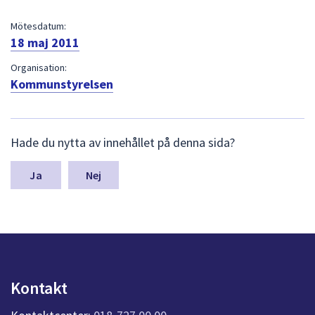
dem.
Mötesdatum:
18 maj 2011
Organisation:
Kommunstyrelsen
L
Hade du nytta av innehållet på denna sida?
ä
m
n
Nej
a
s
y
n
p
u
n
Kontakt
k
t