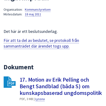
att
Organisation:
Kommunstyrelsen
presenteras
Mötesdatum:
18 maj 2011
under
fältet.
Använd
Det här är ett beslutsunderlag.
piltangenterna
för
För att ta del av beslutet, se protokoll från
att
sammanträdet där ärendet togs upp.
navigera
mellan
sökförslagen
Dokument
och
enter
17. Motion av Erik Pelling och
för
att
Bengt Sandblad (båda S) om
välja
kunskapsbaserad ungdomspolitik
något
PDF, 3 MB |
Lyssna
av