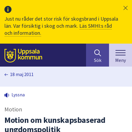
Just nu råder det stor risk för skogsbrand i Uppsala
län. Var försiktig i skog och mark.
Läs SMHI:s råd
och information.
Sök
huvudinnehåll
efter
Till sidans
Sök
Meny
innehåll
på
18 maj 2011
webbplatsen.
När
du
Lyssna
börjar
skriva
Motion
i
sökfältet
Motion om kunskapsbaserad
kommer
ungdomspolitik
sökförslag