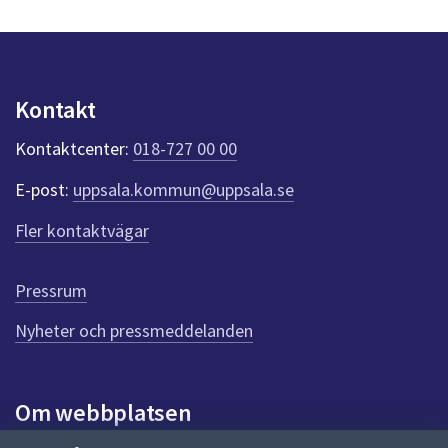
y
n
p
u
n
Kontakt
k
t
Kontaktcenter:
018-727 00 00
e
r
E-post:
uppsala.kommun@uppsala.se
f
ö
Fler kontaktvägar
r
d
e
Pressrum
n
n
Nyheter och pressmeddelanden
a
s
i
Om webbplatsen
d
a