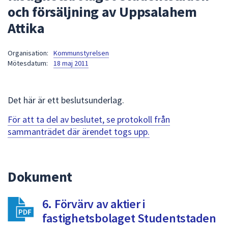
och försäljning av Uppsalahem
att
presenteras
Attika
under
fältet.
Organisation:
Kommunstyrelsen
Använd
Mötesdatum:
18 maj 2011
piltangenterna
för
att
Det här är ett beslutsunderlag.
navigera
För att ta del av beslutet, se protokoll från
mellan
sammanträdet där ärendet togs upp.
sökförslagen
och
enter
för
Dokument
att
välja
6. Förvärv av aktier i
något
fastighetsbolaget Studentstaden
av