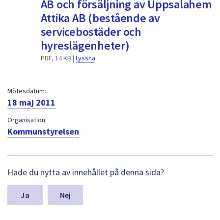
AB och försäljning av Uppsalahem
dem.
Attika AB (bestående av
servicebostäder och
hyreslägenheter)
PDF, 14 KB |
Lyssna
Mötesdatum:
18 maj 2011
Organisation:
Kommunstyrelsen
L
Hade du nytta av innehållet på denna sida?
ä
m
n
Nej
a
s