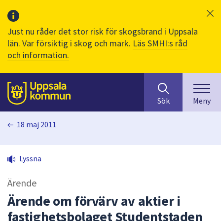
Just nu råder det stor risk för skogsbrand i Uppsala
län. Var försiktig i skog och mark.
Läs SMHI:s råd
och information.
Sök
huvudinnehåll
efter
Till sidans
Sök
Meny
innehåll
på
18 maj 2011
webbplatsen.
När
du
Lyssna
börjar
skriva
Ärende
i
sökfältet
Ärende om förvärv av aktier i
kommer
fastighetsbolaget Studentstaden
sökförslag