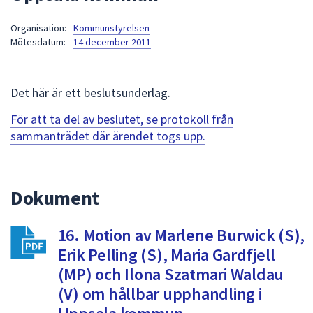
att
Organisation:
Kommunstyrelsen
presenteras
Mötesdatum:
14 december 2011
under
fältet.
Använd
Det här är ett beslutsunderlag.
piltangenterna
för
För att ta del av beslutet, se protokoll från
att
sammanträdet där ärendet togs upp.
navigera
mellan
sökförslagen
Dokument
och
enter
16. Motion av Marlene Burwick (S),
för
att
Erik Pelling (S), Maria Gardfjell
välja
(MP) och Ilona Szatmari Waldau
något
(V) om hållbar upphandling i
av