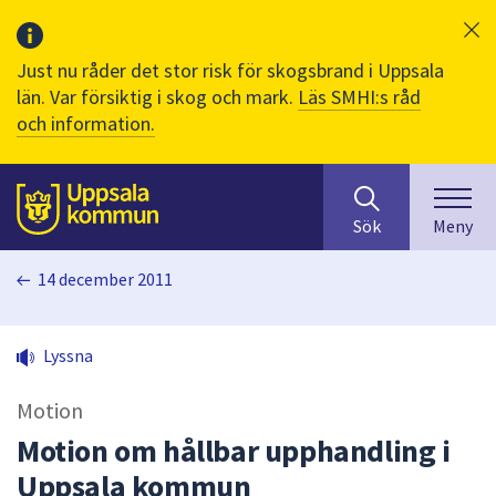
Just nu råder det stor risk för skogsbrand i Uppsala
län. Var försiktig i skog och mark.
Läs SMHI:s råd
och information.
Sök
huvudinnehåll
efter
Till sidans
Sök
Meny
innehåll
på
14 december 2011
webbplatsen.
När
du
Lyssna
börjar
skriva
Motion
i
sökfältet
Motion om hållbar upphandling i
kommer
Uppsala kommun
sökförslag