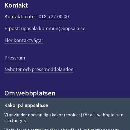
n
Kontakt
k
t
Kontaktcenter:
018-727 00 00
e
r
E-post:
uppsala.kommun@uppsala.se
f
ö
Fler kontaktvägar
r
d
e
Pressrum
n
n
Nyheter och pressmeddelanden
a
s
i
Om webbplatsen
d
a
Om webbplatsen
Kakor på uppsala.se
Vi använder nödvändiga kakor (cookies) för att webbplatsen
Allmänna handlingar och diarium
ska fungera.
Behandling av personuppgifter
Vi skulle vilja sätta lite fler kakor för olika funktioner som