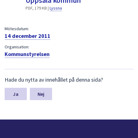
Uppsala kommun
dem.
PDF, 179 KB |
Lyssna
Mötesdatum:
14 december 2011
Organisation:
Kommunstyrelsen
L
Hade du nytta av innehållet på denna sida?
ä
m
n
Nej
a
s
y
n
p
u