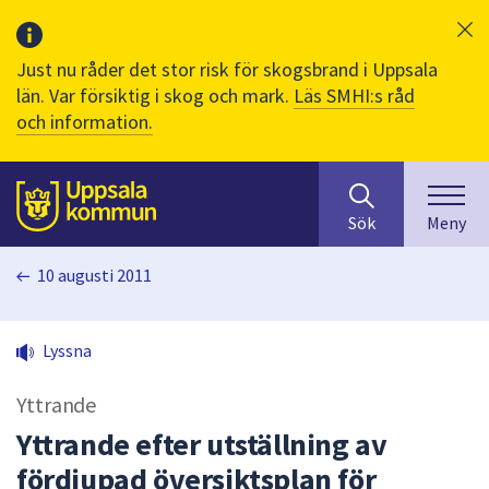
Just nu råder det stor risk för skogsbrand i Uppsala
län. Var försiktig i skog och mark.
Läs SMHI:s råd
och information.
Sök
huvudinnehåll
efter
Till sidans
Sök
Meny
innehåll
på
10 augusti 2011
webbplatsen.
När
du
Lyssna
börjar
skriva
Yttrande
i
sökfältet
Yttrande efter utställning av
kommer
fördjupad översiktsplan för
sökförslag