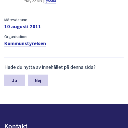
PDF, 22 MB |
Lyssna
dem.
Mötesdatum:
10 augusti 2011
Organisation:
Kommunstyrelsen
L
Hade du nytta av innehållet på denna sida?
ä
m
n
Nej
a
s
y
n
p
u
n
Kontakt