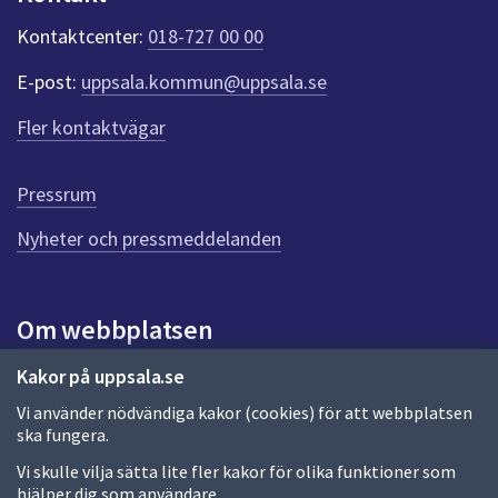
k
t
Kontaktcenter:
018-727 00 00
e
r
E-post:
uppsala.kommun@uppsala.se
f
ö
Fler kontaktvägar
r
d
e
Pressrum
n
n
Nyheter och pressmeddelanden
a
s
i
Om webbplatsen
d
a
Om webbplatsen
Kakor på uppsala.se
Vi använder nödvändiga kakor (cookies) för att webbplatsen
Allmänna handlingar och diarium
ska fungera.
Behandling av personuppgifter
Vi skulle vilja sätta lite fler kakor för olika funktioner som
hjälper dig som användare.