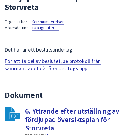
Storvreta
att
presenteras
under
Organisation:
Kommunstyrelsen
Mötesdatum:
10 augusti 2011
fältet.
Använd
piltangenterna
Det här är ett beslutsunderlag.
för
att
För att ta del av beslutet, se protokoll från
navigera
sammanträdet där ärendet togs upp.
mellan
sökförslagen
och
Dokument
enter
för
att
6. Yttrande efter utställning av
välja
fördjupad översiktsplan för
något
Storvreta
av