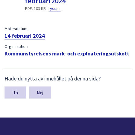
februari 2024
dem.
PDF, 103 KB |
Lyssna
Mötesdatum:
14 februari 2024
Organisation:
Kommunstyrelsens mark- och exploateringsutskott
L
Hade du nytta av innehållet på denna sida?
ä
m
n
Nej
a
s
y
n
p
u