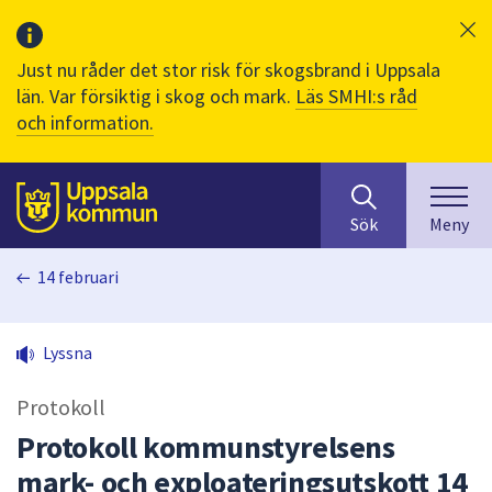
Just nu råder det stor risk för skogsbrand i Uppsala
län. Var försiktig i skog och mark.
Läs SMHI:s råd
och information.
Sök
huvudinnehåll
efter
Till sidans
Sök
Meny
innehåll
på
14 februari
webbplatsen.
När
du
Lyssna
börjar
skriva
Protokoll
i
sökfältet
Protokoll kommunstyrelsens
kommer
mark- och exploateringsutskott 14
sökförslag