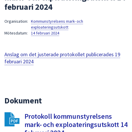
februari 2024
att
presenteras
under
Organisation:
Kommunstyrelsens mark- och
exploateringsutskott
fältet.
Mötesdatum:
14 februari 2024
Använd
piltangenterna
för
Anslag om det justerade protokollet publicerades
19
att
februari 2024
navigera
mellan
sökförslagen
och
enter
för
Dokument
att
välja
Protokoll kommunstyrelsens
något
mark- och exploateringsutskott 14
av