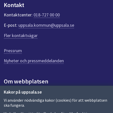
n
Kontakt
k
t
Kontaktcenter:
018-727 00 00
e
r
E-post:
uppsala.kommun@uppsala.se
f
ö
Fler kontaktvägar
r
d
e
Pressrum
n
n
Nyheter och pressmeddelanden
a
s
i
Om webbplatsen
d
a
Om webbplatsen
Kakor på uppsala.se
Vi använder nödvändiga kakor (cookies) för att webbplatsen
Allmänna handlingar och diarium
ska fungera.
Behandling av personuppgifter