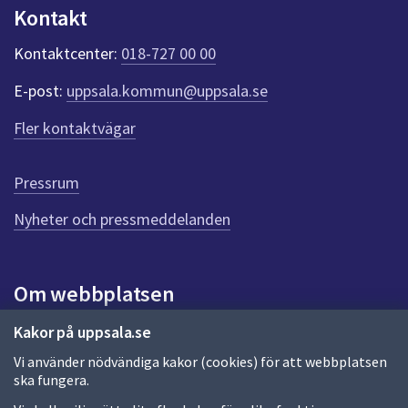
n
Kontakt
k
t
Kontaktcenter:
018-727 00 00
e
r
E-post:
uppsala.kommun@uppsala.se
f
ö
Fler kontaktvägar
r
d
e
Pressrum
n
n
Nyheter och pressmeddelanden
a
s
i
Om webbplatsen
d
a
Om webbplatsen
Kakor på uppsala.se
Vi använder nödvändiga kakor (cookies) för att webbplatsen
Allmänna handlingar och diarium
ska fungera.
Behandling av personuppgifter