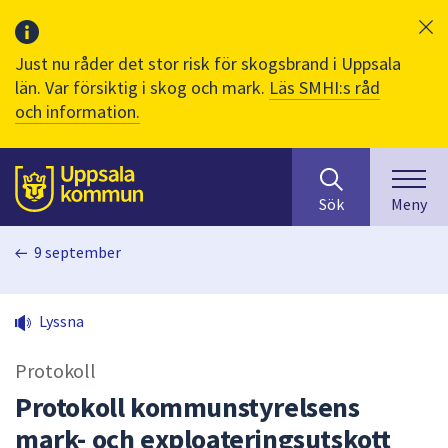
Just nu råder det stor risk för skogsbrand i Uppsala
län. Var försiktig i skog och mark.
Läs SMHI:s råd
och information.
Sök
huvudinnehåll
efter
Till sidans
Sök
Meny
innehåll
på
9 september
webbplatsen.
När
du
Lyssna
börjar
skriva
Protokoll
i
sökfältet
Protokoll kommunstyrelsens
kommer
mark- och exploateringsutskott
sökförslag