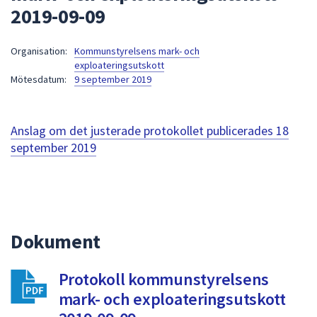
2019-09-09
att
presenteras
under
Organisation:
Kommunstyrelsens mark- och
exploateringsutskott
fältet.
Mötesdatum:
9 september 2019
Använd
piltangenterna
för
Anslag om det justerade protokollet publicerades
18
att
september 2019
navigera
mellan
sökförslagen
och
enter
för
Dokument
att
välja
Protokoll kommunstyrelsens
något
mark- och exploateringsutskott
av