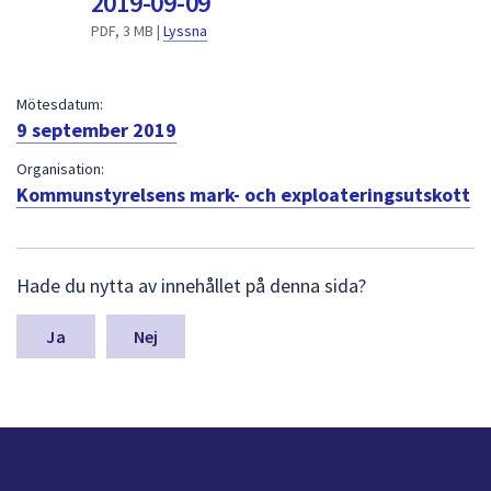
2019-09-09
dem.
PDF, 3 MB |
Lyssna
Mötesdatum:
9 september 2019
Organisation:
Kommunstyrelsens mark- och exploateringsutskott
L
Hade du nytta av innehållet på denna sida?
ä
m
n
Nej
a
s
y
n
p
u