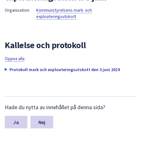
att
Organisation:
Kommunstyrelsens mark- och
presenteras
exploateringsutskott
under
fältet.
Använd
Kallelse och protokoll
piltangenterna
för
Öppna alla
att
navigera
Protokoll mark och exploateringsutskott den 3 juni 2019
mellan
sökförslagen
och
enter
L
för
Hade du nytta av innehållet på denna sida?
ä
att
m
välja
n
Nej
något
a
s
av