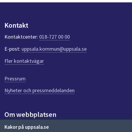
y
dem.
n
p
u
Kontakt
n
k
Kontaktcenter:
018-727 00 00
t
e
E-post:
uppsala.kommun@uppsala.se
r
f
Fler kontaktvägar
ö
r
d
Pressrum
e
n
Nyheter och pressmeddelanden
n
a
s
i
Om webbplatsen
d
a
Om webbplatsen
Kakor på uppsala.se