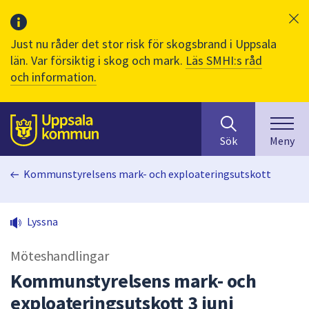
Just nu råder det stor risk för skogsbrand i Uppsala
län. Var försiktig i skog och mark.
Läs SMHI:s råd
och information.
Sök
huvudinnehåll
efter
Till sidans
Sök
Meny
innehåll
på
Kommunstyrelsens mark- och exploateringsutskott
webbplatsen.
När
du
Lyssna
börjar
skriva
Möteshandlingar
i
sökfältet
Kommunstyrelsens mark- och
kommer
exploateringsutskott 3 juni
sökförslag