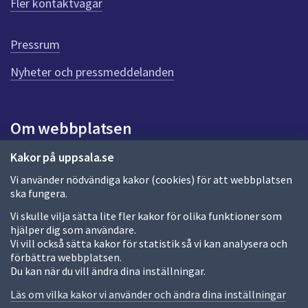
Fler kontaktvägar
r
d
e
Pressrum
n
n
Nyheter och pressmeddelanden
a
s
i
Om webbplatsen
d
a
Om webbplatsen
Kakor på uppsala.se
Vi använder nödvändiga kakor (cookies) för att webbplatsen
Allmänna handlingar och diarium
ska fungera.
Behandling av personuppgifter
Vi skulle vilja sätta lite fler kakor för olika funktioner som
hjälper dig som användare.
Kakor
Vi vill också sätta kakor för statistik så vi kan analysera och
förbättra webbplatsen.
Språk (other languages)
Du kan när du vill ändra dina inställningar.
Tillgänglighetsredogörelse
Läs om vilka kakor vi använder och ändra dina inställningar