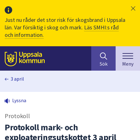
Just nu råder det stor risk för skogsbrand i Uppsala
län. Var försiktig i skog och mark.
Läs SMHI:s råd
och information.
Sök
huvudinnehåll
efter
Till sidans
Sök
Meny
innehåll
på
3 april
webbplatsen.
När
du
Lyssna
börjar
skriva
Protokoll
i
sökfältet
Protokoll mark- och
kommer
exploateringsutskottet 3 april
sökförslag