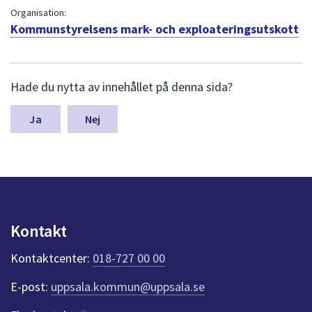
dem.
Organisation:
Kommunstyrelsens mark- och exploateringsutskott
L
Hade du nytta av innehållet på denna sida?
ä
m
n
Nej
a
s
y
n
p
u
n
Kontakt
k
t
Kontaktcenter:
018-727 00 00
e
r
E-post:
uppsala.kommun@uppsala.se
f
ö