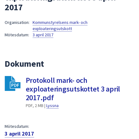
2017
att
presenteras
under
Organisation:
Kommunstyrelsens mark- och
exploateringsutskott
fältet.
Mötesdatum:
3 april 2017
Använd
piltangenterna
för
att
Dokument
navigera
mellan
Protokoll mark- och
sökförslagen
exploateringsutskottet 3 april
och
2017.pdf
enter
för
PDF, 2 MB |
Lyssna
att
välja
något
Mötesdatum:
3 april 2017
av