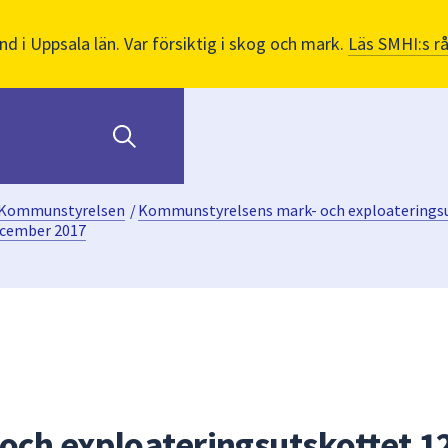
nd i Uppsala län. Var försiktig i skog och mark.
Läs SMHI:s r
Kommunstyrelsen
/
Kommunstyrelsens mark- och exploaterings
ecember 2017
 och exploateringsutskottet 1