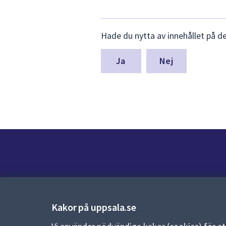
Lämna
Hade du nytta av innehållet på d
synpunkter
för
denna
Nej
sida
Kontakt
Kontaktcenter:
018-727 00 00
Kakor på uppsala.se
E-post:
uppsala.kommun@uppsala.se