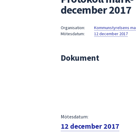
under
december 2017
fältet.
Använd
piltangenterna
Organisation:
Kommunstyrelsens mark
för
Mötesdatum:
12 december 2017
att
navigera
mellan
Dokument
sökförslagen
och
enter
för
att
välja
något
av
Mötesdatum:
dem.
12 december 2017