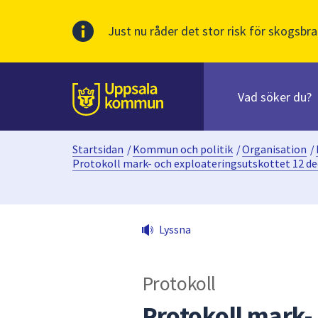
Just nu råder det stor risk för skogsbra
Sök
efter
huvudinnehåll
innehåll
Till sidans
på
webbplatsen.
Startsidan
/
Kommun och politik
/
Organisation
/
När
Protokoll mark- och exploateringsutskottet 12 d
du
börjar
skriva
i
Lyssna
sökfältet
kommer
sökförslag
Protokoll
att
Protokoll mark-
presenteras