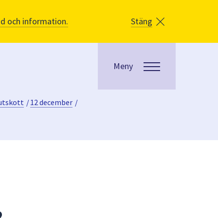
åd och information.
Stäng
Meny
utskott
/
12 december
/
2