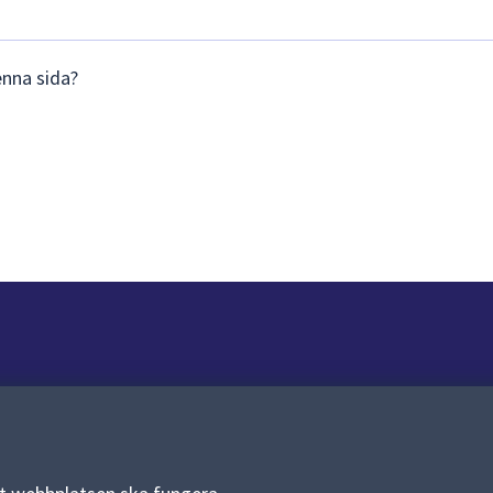
enna sida?
Om webbplatsen
Om webbplatsen
Allmänna handlingar och diarium