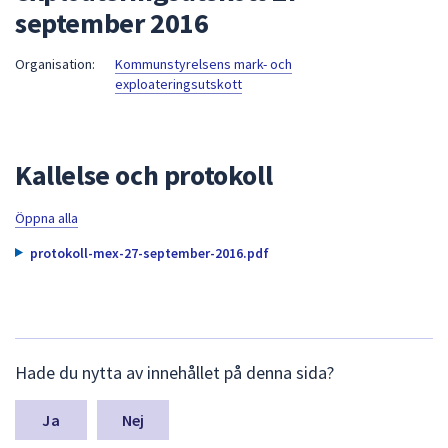
september 2016
att
presenteras
Organisation:
Kommunstyrelsens mark- och
under
exploateringsutskott
fältet.
Använd
piltangenterna
för
Kallelse och protokoll
att
navigera
Öppna alla
mellan
protokoll-mex-27-september-2016.pdf
sökförslagen
och
enter
för
L
att
Hade du nytta av innehållet på denna sida?
ä
välja
m
något
n
Nej
av
a