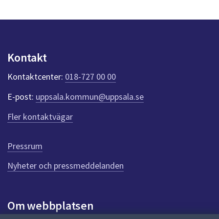
dem.
s
y
n
p
u
Kontakt
n
k
Kontaktcenter:
018-727 00 00
t
e
E-post:
uppsala.kommun@uppsala.se
r
f
Fler kontaktvägar
ö
r
d
Pressrum
e
n
Nyheter och pressmeddelanden
n
a
s
i
Om webbplatsen
d