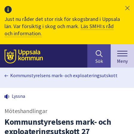
Just nu råder det stor risk för skogsbrand i Uppsala
län. Var försiktig i skog och mark.
Läs SMHI:s råd
och information.
Sök
huvudinnehåll
efter
Till sidans
Sök
Meny
innehåll
på
Kommunstyrelsens mark- och exploateringsutskott
webbplatsen.
När
du
Lyssna
börjar
skriva
Möteshandlingar
i
sökfältet
Kommunstyrelsens mark- och
kommer
exploateringsutskott 27
sökförslag