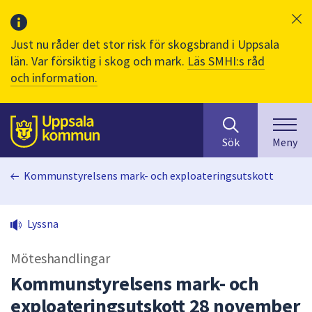
Just nu råder det stor risk för skogsbrand i Uppsala
län. Var försiktig i skog och mark.
Läs SMHI:s råd
och information.
Sök
huvudinnehåll
efter
Till sidans
Sök
Meny
innehåll
på
Kommunstyrelsens mark- och exploateringsutskott
webbplatsen.
När
du
Lyssna
börjar
skriva
Möteshandlingar
i
sökfältet
Kommunstyrelsens mark- och
kommer
exploateringsutskott 28 november
sökförslag