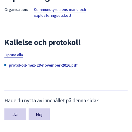
att
Organisation:
Kommunstyrelsens mark- och
presenteras
exploateringsutskott
under
fältet.
Använd
Kallelse och protokoll
piltangenterna
för
Öppna alla
att
navigera
protokoll-mex-28-november-2016.pdf
mellan
sökförslagen
och
enter
L
för
Hade du nytta av innehållet på denna sida?
ä
att
m
välja
n
Nej
något
a
s
av