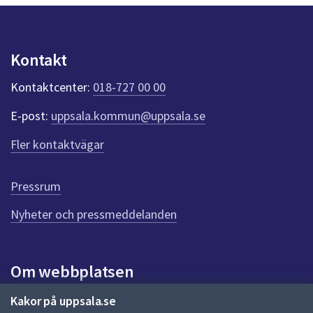
y
dem.
n
p
u
Kontakt
n
k
Kontaktcenter:
018-727 00 00
t
e
E-post:
uppsala.kommun@uppsala.se
r
f
Fler kontaktvägar
ö
r
d
Pressrum
e
n
Nyheter och pressmeddelanden
n
a
s
i
Om webbplatsen
d
a
Om webbplatsen
Kakor på uppsala.se