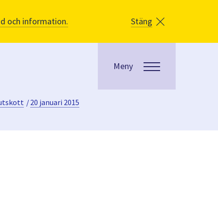
åd och information.
Stäng
Meny
utskott
/
20 januari 2015