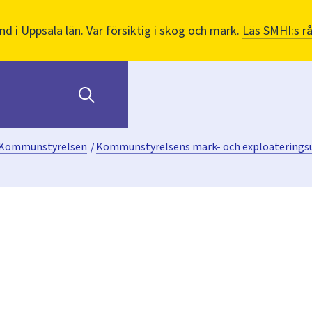
nd i Uppsala län. Var försiktig i skog och mark.
Läs SMHI:s r
Kommunstyrelsen
/
Kommunstyrelsens mark- och exploaterings