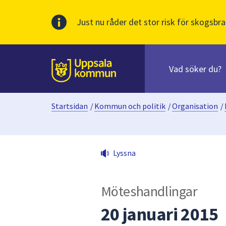
Just nu råder det stor risk för skogsbra
Sök
efter
huvudinnehåll
innehåll
Till sidans
på
webbplatsen.
Startsidan
/
Kommun och politik
/
Organisation
/
När
du
börjar
skriva
Lyssna
i
sökfältet
kommer
Möteshandlingar
sökförslag
att
20 januari 2015
presenteras