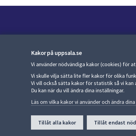
Kontakt
Kontaktcenter:
018-727 00 00
Kakor på uppsala.se
E-post:
uppsala.kommun@uppsala.se
Vi använder nödvändiga kakor (cookies) för a
Vi skulle vilja sätta lite fler kakor för olika 
Fler kontaktvägar
Vi vill också sätta kakor för statistik så vi k
Du kan när du vill ändra dina inställningar.
Pressrum
Läs om vilka kakor vi använder och ändra dina 
Nyheter och pressmeddelanden
Till
Tillåt alla kakor
Tillåt endast nö
toppen
av