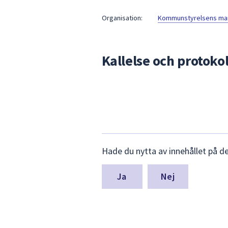
under
fältet.
Organisation:
Kommunstyrelsens mark
Använd
piltangenterna
för
Kallelse och protokol
att
navigera
mellan
sökförslagen
och
enter
för
Lämna
Hade du nytta av innehållet på d
att
synpunkter
för
välja
denna
något
Nej
sida
av
dem.