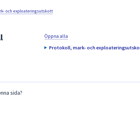
- och exploateringsutskott
l
Öppna alla
Protokoll, mark- och exploateringsutskot
enna sida?