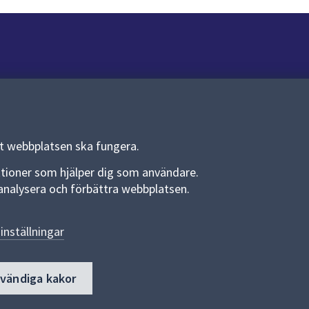
Om webbplatsen
Om webbplatsen
Allmänna handlingar och diarium
tt webbplatsen ska fungera.
Behandling av personuppgifter
funktioner som hjälper dig som användare.
an analysera och förbättra webbplatsen.
Kakor
Språk (other languages)
inställningar
Tillgänglighetsredogörelse
dvändiga kakor