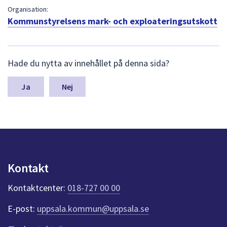
dem.
Organisation:
Kommunstyrelsens mark- och exploateringsutskott
L
Hade du nytta av innehållet på denna sida?
ä
m
n
Nej
a
s
y
n
p
u
n
Kontakt
k
t
Kontaktcenter:
018-727 00 00
e
r
E-post:
uppsala.kommun@uppsala.se
f
ö