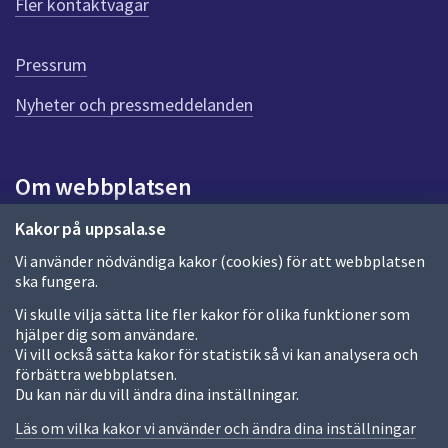
Fler kontaktvägar
r
d
e
Pressrum
n
n
Nyheter och pressmeddelanden
a
s
i
Om webbplatsen
d
a
Om webbplatsen
Kakor på uppsala.se
Vi använder nödvändiga kakor (cookies) för att webbplatsen
Allmänna handlingar och diarium
ska fungera.
Behandling av personuppgifter
Vi skulle vilja sätta lite fler kakor för olika funktioner som
hjälper dig som användare.
Kakor
Vi vill också sätta kakor för statistik så vi kan analysera och
förbättra webbplatsen.
Språk (other languages)
Du kan när du vill ändra dina inställningar.
Tillgänglighetsredogörelse
Läs om vilka kakor vi använder och ändra dina inställningar