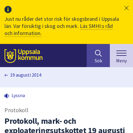
Just nu råder det stor risk för skogsbrand i Uppsala
län. Var försiktig i skog och mark.
Läs SMHI:s råd
och information.
Sök
huvudinnehåll
efter
Till sidans
Sök
Meny
innehåll
på
19 augusti 2014
webbplatsen.
När
du
Lyssna
börjar
skriva
Protokoll
i
sökfältet
Protokoll, mark- och
kommer
exploateringsutskottet 19 augusti
sökförslag