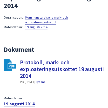
2014
att
presenteras
under
Organisation:
Kommunstyrelsens mark- och
exploateringsutskott
fältet.
Mötesdatum:
19 augusti 2014
Använd
piltangenterna
för
att
Dokument
navigera
mellan
Protokoll, mark- och
sökförslagen
exploateringsutskottet 19 augusti
och
2014
enter
för
PDF, 2 MB |
Lyssna
att
välja
något
Mötesdatum:
19 augusti 2014
av