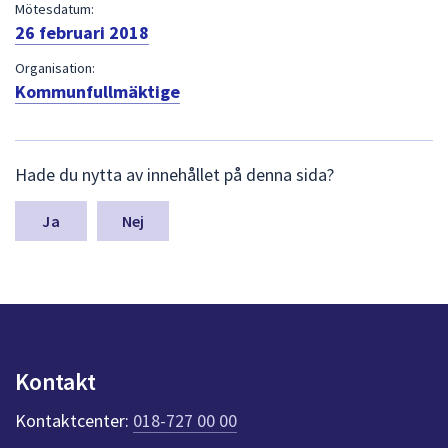
dem.
Mötesdatum:
26 februari 2018
Organisation:
Kommunfullmäktige
L
Hade du nytta av innehållet på denna sida?
ä
m
n
Nej
a
s
y
n
p
u
n
Kontakt
k
t
Kontaktcenter:
018-727 00 00
e