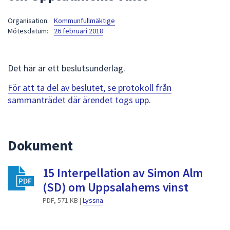
att
Organisation:
Kommunfullmäktige
presenteras
Mötesdatum:
26 februari 2018
under
fältet.
Använd
Det här är ett beslutsunderlag.
piltangenterna
för
För att ta del av beslutet, se protokoll från
att
sammanträdet där ärendet togs upp.
navigera
mellan
sökförslagen
Dokument
och
enter
15 Interpellation av Simon Alm
för
att
(SD) om Uppsalahems vinst
välja
PDF, 571 KB |
Lyssna
något
av