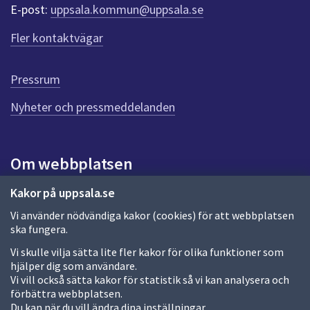
r
E-post:
uppsala.kommun@uppsala.se
f
ö
Fler kontaktvägar
r
d
e
Pressrum
n
n
Nyheter och pressmeddelanden
a
s
i
Om webbplatsen
d
a
Om webbplatsen
Kakor på uppsala.se
Vi använder nödvändiga kakor (cookies) för att webbplatsen
Allmänna handlingar och diarium
ska fungera.
Behandling av personuppgifter
Vi skulle vilja sätta lite fler kakor för olika funktioner som
hjälper dig som användare.
Kakor
Vi vill också sätta kakor för statistik så vi kan analysera och
förbättra webbplatsen.
Språk (other languages)
Du kan när du vill ändra dina inställningar.