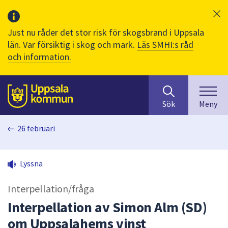
Just nu råder det stor risk för skogsbrand i Uppsala
län. Var försiktig i skog och mark.
Läs SMHI:s råd
och information.
Sök
huvudinnehåll
efter
Till sidans
Sök
Meny
innehåll
på
26 februari
webbplatsen.
När
du
Lyssna
börjar
skriva
Interpellation/fråga
i
sökfältet
Interpellation av Simon Alm (SD)
kommer
om Uppsalahems vinst
sökförslag