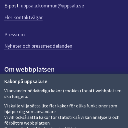
r
E-post:
uppsala.kommun@uppsala.se
f
ö
Fler kontaktvägar
r
d
e
Pressrum
n
n
Nyheter och pressmeddelanden
a
s
i
Om webbplatsen
d
a
Om webbplatsen
Kakor på uppsala.se
Vi använder nödvändiga kakor (cookies) för att webbplatsen
Allmänna handlingar och diarium
ska fungera.
Behandling av personuppgifter
Vi skulle vilja sätta lite fler kakor för olika funktioner som
hjälper dig som användare.
Kakor
Vi vill också sätta kakor för statistik så vi kan analysera och
förbättra webbplatsen.
Språk (other languages)