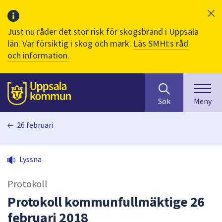
Just nu råder det stor risk för skogsbrand i Uppsala
län. Var försiktig i skog och mark.
Läs SMHI:s råd
och information.
Sök
huvudinnehåll
efter
Till sidans
Sök
Meny
innehåll
på
26 februari
webbplatsen.
När
du
Lyssna
börjar
skriva
Protokoll
i
sökfältet
Protokoll kommunfullmäktige 26
kommer
februari 2018
sökförslag