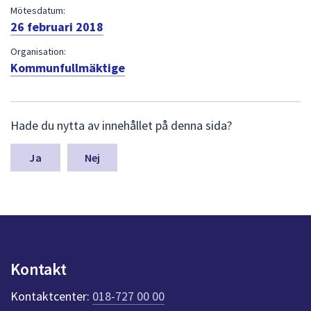
dem.
Mötesdatum:
26 februari 2018
Organisation:
Kommunfullmäktige
L
Hade du nytta av innehållet på denna sida?
ä
m
n
Nej
a
s
y
n
p
u
n
Kontakt
k
t
Kontaktcenter:
018-727 00 00
e