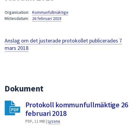
att
Organisation:
Kommunfullmäktige
presenteras
Mötesdatum:
26 februari 2018
under
fältet.
Använd
Anslag om det justerade protokollet publicerades
7
piltangenterna
mars 2018
för
att
navigera
mellan
sökförslagen
Dokument
och
enter
för
Protokoll kommunfullmäktige 26
att
februari 2018
välja
PDF, 11 MB |
Lyssna
något
av