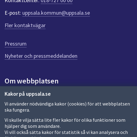
Kontaktcenter:
018-727 00 00
e
r
E-post:
uppsala.kommun@uppsala.se
f
ö
Fler kontaktvägar
r
d
e
Pressrum
n
n
Nyheter och pressmeddelanden
a
s
i
Om webbplatsen
d
a
Om webbplatsen
Kakor på uppsala.se
Vi använder nödvändiga kakor (cookies) för att webbplatsen
Allmänna handlingar och diarium
ska fungera.
Behandling av personuppgifter
Vi skulle vilja sätta lite fler kakor för olika funktioner som
hjälper dig som användare.
Kakor
Vi vill också sätta kakor för statistik så vi kan analysera och