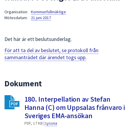
att
Organisation:
Kommunfullmäktige
presenteras
Mötesdatum:
21 juni 2017
under
fältet.
Använd
Det här är ett beslutsunderlag.
piltangenterna
för
För att ta del av beslutet, se protokoll från
att
sammanträdet där ärendet togs upp.
navigera
mellan
sökförslagen
Dokument
och
enter
180. Interpellation av Stefan
för
att
Hanna (C) om Uppsalas frånvaro i
välja
Sveriges EMA-ansökan
något
PDF, 17 KB |
Lyssna
av