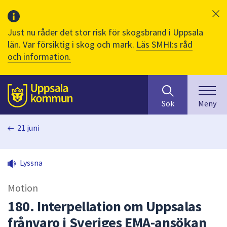
Just nu råder det stor risk för skogsbrand i Uppsala
län. Var försiktig i skog och mark.
Läs SMHI:s råd
och information.
Sök
huvudinnehåll
efter
Till sidans
Sök
Meny
innehåll
på
21 juni
webbplatsen.
När
du
Lyssna
börjar
skriva
Motion
i
sökfältet
180. Interpellation om Uppsalas
kommer
frånvaro i Sveriges EMA-ansökan
sökförslag