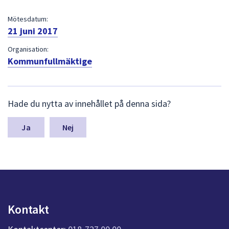
dem.
Mötesdatum:
21 juni 2017
Organisation:
Kommunfullmäktige
L
Hade du nytta av innehållet på denna sida?
ä
m
n
Nej
a
s
y
n
p
u
n
Kontakt
k
t