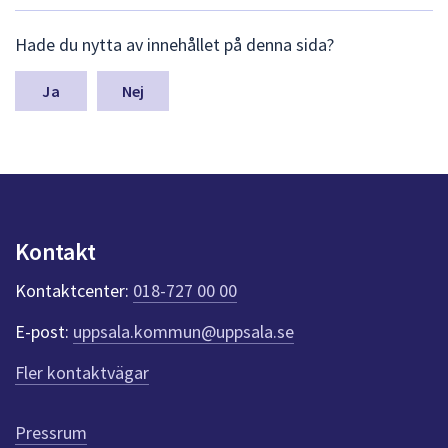
dem.
L
Hade du nytta av innehållet på denna sida?
ä
m
n
Nej
a
s
y
n
p
u
n
Kontakt
k
t
Kontaktcenter:
018-727 00 00
e
r
E-post:
uppsala.kommun@uppsala.se
f
ö
Fler kontaktvägar
r
d
e
Pressrum