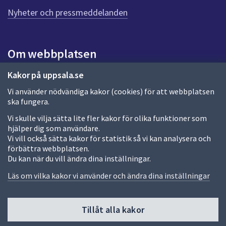
n
n
Nyheter och pressmeddelanden
a
s
i
Om webbplatsen
d
a
Om webbplatsen
Kakor på uppsala.se
Vi använder nödvändiga kakor (cookies) för att webbplatsen
Allmänna handlingar och diarium
ska fungera.
Behandling av personuppgifter
Vi skulle vilja sätta lite fler kakor för olika funktioner som
hjälper dig som användare.
Kakor
Vi vill också sätta kakor för statistik så vi kan analysera och
förbättra webbplatsen.
Språk (other languages)
Du kan när du vill ändra dina inställningar.
Tillgänglighetsredogörelse
Läs om vilka kakor vi använder och ändra dina inställningar
Tillåt alla kakor
Fler sätt att följa oss