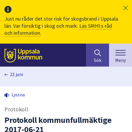
Just nu råder det stor risk för skogsbrand i Uppsala
län. Var försiktig i skog och mark.
Läs SMHI:s råd
och information.
Sök
huvudinnehåll
efter
Till sidans
Sök
Meny
innehåll
på
21 juni
webbplatsen.
När
du
Lyssna
börjar
skriva
Protokoll
i
sökfältet
Protokoll kommunfullmäktige
kommer
2017-06-21
sökförslag