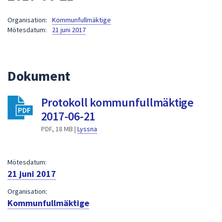
att
Organisation:
Kommunfullmäktige
presenteras
Mötesdatum:
21 juni 2017
under
fältet.
Använd
piltangenterna
Dokument
för
att
Protokoll kommunfullmäktige
navigera
2017-06-21
mellan
sökförslagen
PDF, 18 MB |
Lyssna
och
enter
Mötesdatum:
för
21 juni 2017
att
välja
Organisation:
något
Kommunfullmäktige
av