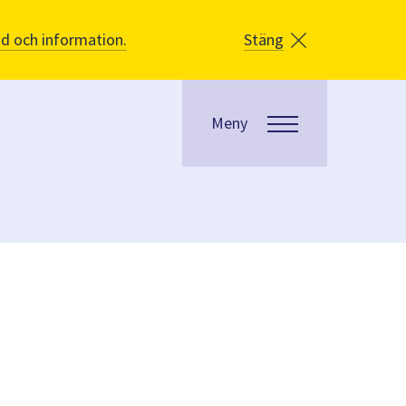
åd och information.
Stäng
Meny