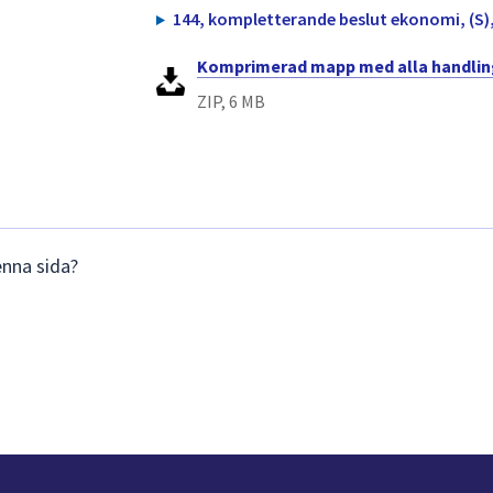
144, kompletterande beslut ekonomi, (S),
Komprimerad mapp med alla handlin
ZIP, 6 MB
enna sida?