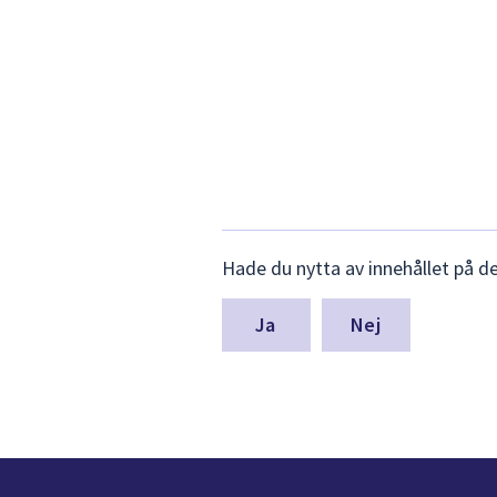
Lämna
Hade du nytta av innehållet på d
synpunkter
för
denna
Nej
sida