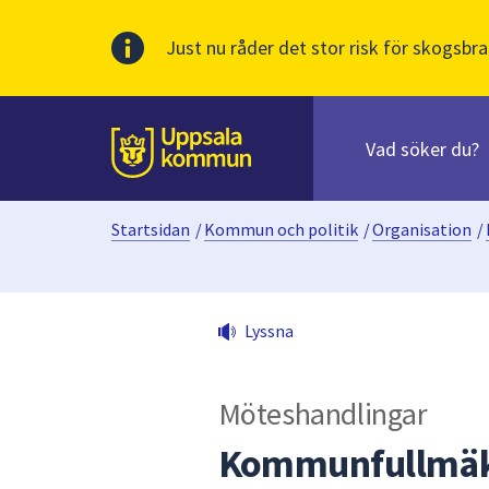
Just nu råder det stor risk för skogsbra
Sök
efter
huvudinnehåll
innehåll
Till sidans
på
webbplatsen.
Startsidan
/
Kommun och politik
/
Organisation
/
När
du
börjar
skriva
Lyssna
i
sökfältet
kommer
Möteshandlingar
sökförslag
att
Kommunfullmäkt
presenteras