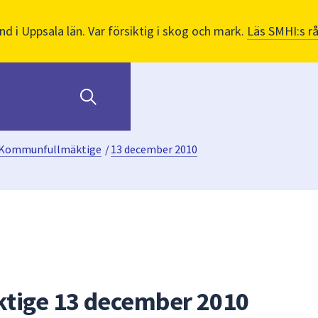
nd i Uppsala län. Var försiktig i skog och mark.
Läs SMHI:s r
Kommunfullmäktige
/
13 december 2010
ige 13 december 2010