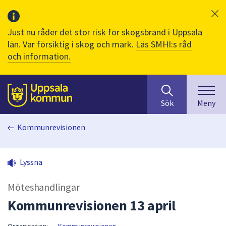
Just nu råder det stor risk för skogsbrand i Uppsala
län. Var försiktig i skog och mark.
Läs SMHI:s råd
och information.
Sök
huvudinnehåll
efter
Till sidans
Sök
Meny
innehåll
på
Kommunrevisionen
webbplatsen.
När
du
Lyssna
börjar
skriva
Möteshandlingar
i
sökfältet
Kommunrevisionen 13 april
kommer
sökförslag