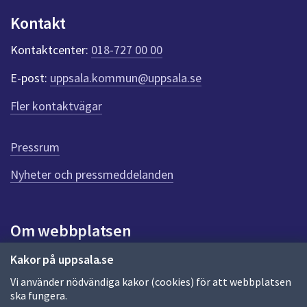
dem.
u
Kontakt
n
k
Kontaktcenter:
018-727 00 00
t
e
E-post:
uppsala.kommun@uppsala.se
r
f
Fler kontaktvägar
ö
r
d
Pressrum
e
n
Nyheter och pressmeddelanden
n
a
s
i
Om webbplatsen
d
a
Om webbplatsen
Kakor på uppsala.se
Vi använder nödvändiga kakor (cookies) för att webbplatsen
Allmänna handlingar och diarium
ska fungera.