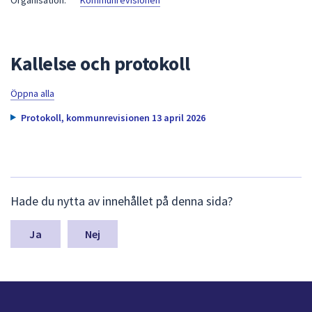
Organisation:
Kommunrevisionen
att
presenteras
under
Kallelse och protokoll
fältet.
Använd
Öppna alla
piltangenterna
för
Protokoll, kommunrevisionen 13 april 2026
att
navigera
mellan
sökförslagen
L
och
Hade du nytta av innehållet på denna sida?
ä
enter
m
för
n
Nej
a
att
s
välja
y
något
n
av
p