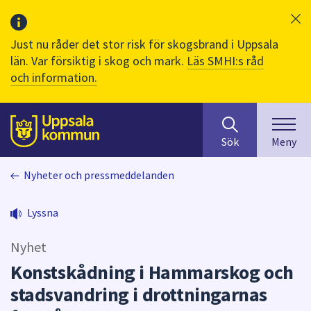
Just nu råder det stor risk för skogsbrand i Uppsala
län. Var försiktig i skog och mark.
Läs SMHI:s råd
och information.
Sök
huvudinnehåll
efter
Till sidans
Sök
Meny
innehåll
på
Nyheter och pressmeddelanden
webbplatsen.
När
du
Lyssna
börjar
skriva
Nyhet
i
Konstskådning i Hammarskog och
sökfältet
stadsvandring i drottningarnas
kommer
sökförslag