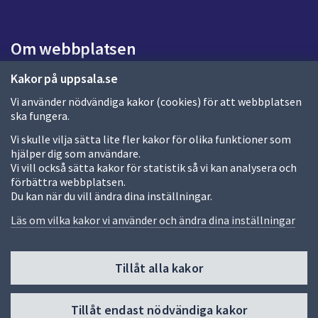
a
s
i
Om webbplatsen
d
a
Om webbplatsen
Kakor på uppsala.se
Vi använder nödvändiga kakor (cookies) för att webbplatsen
Allmänna handlingar och diarium
ska fungera.
Behandling av personuppgifter
Vi skulle vilja sätta lite fler kakor för olika funktioner som
hjälper dig som användare.
Kakor
Vi vill också sätta kakor för statistik så vi kan analysera och
förbättra webbplatsen.
Språk (other languages)
Du kan när du vill ändra dina inställningar.
Tillgänglighetsredogörelse
Läs om vilka kakor vi använder och ändra dina inställningar
Tillåt alla kakor
Fler sätt att följa oss
Till
Tillåt endast nödvändiga kakor
toppen