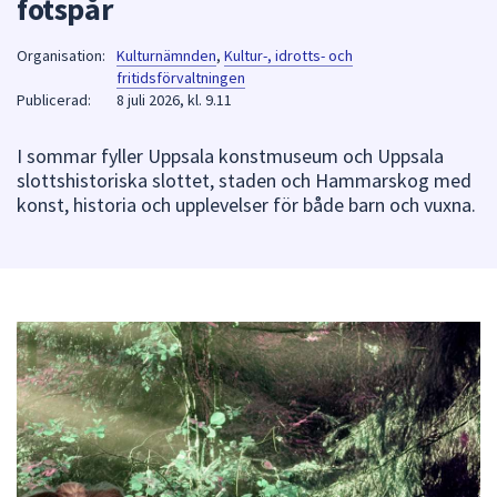
fotspår
att
presenteras
Organisation:
Kulturnämnden
,
Kultur-, idrotts- och
under
fritidsförvaltningen
Publicerad:
8 juli 2026, kl. 9.11
fältet.
Använd
I sommar fyller Uppsala konstmuseum och Uppsala
piltangenterna
slottshistoriska slottet, staden och Hammarskog med
för
konst, historia och upplevelser för både barn och vuxna.
att
navigera
mellan
sökförslagen
och
enter
för
att
välja
något
av