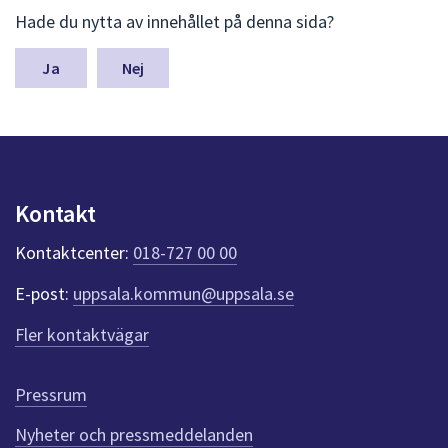
L
Hade du nytta av innehållet på denna sida?
ä
m
n
Nej
a
s
y
n
p
u
Kontakt
n
k
Kontaktcenter:
018-727 00 00
t
e
E-post:
uppsala.kommun@uppsala.se
r
f
Fler kontaktvägar
ö
r
d
Pressrum
e
n
Nyheter och pressmeddelanden
n