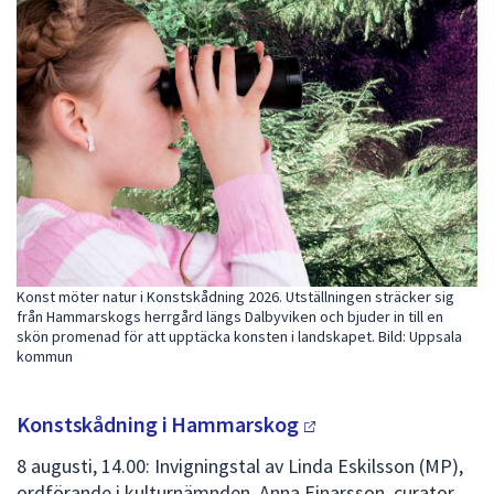
dem.
Konst möter natur i Konstskådning 2026. Utställningen sträcker sig
från Hammarskogs herrgård längs Dalbyviken och bjuder in till en
skön promenad för att upptäcka konsten i landskapet. Bild: Uppsala
kommun
Konstskådning i
Hammarskog
8 augusti, 14.00: Invigningstal av Linda Eskilsson (MP),
ordförande i kulturnämnden. Anna Einarsson, curator