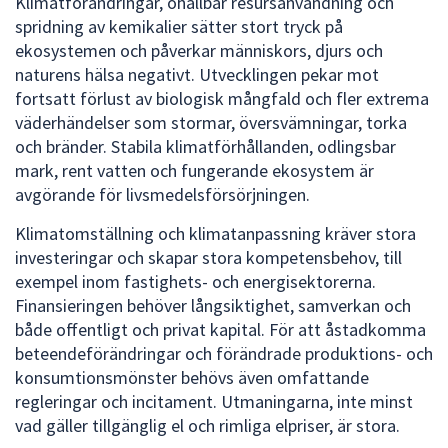
Klimatförändringar, ohållbar resursanvändning och
spridning av kemikalier sätter stort tryck på
ekosystemen och påverkar människors, djurs och
naturens hälsa negativt. Utvecklingen pekar mot
fortsatt förlust av biologisk mångfald och fler extrema
väderhändelser som stormar, översvämningar, torka
och bränder. Stabila klimatförhållanden, odlingsbar
mark, rent vatten och fungerande ekosystem är
avgörande för livsmedelsförsörjningen.
Klimatomställning och klimatanpassning kräver stora
investeringar och skapar stora kompetensbehov, till
exempel inom fastighets- och energisektorerna.
Finansieringen behöver långsiktighet, samverkan och
både offentligt och privat kapital. För att åstadkomma
beteendeförändringar och förändrade produktions- och
konsumtionsmönster behövs även omfattande
regleringar och incitament. Utmaningarna, inte minst
vad gäller tillgänglig el och rimliga elpriser, är stora.