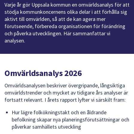
Varje år gör Uppsala kommun en omvärldsanalys för att
att
stödja kommunkoncernens olika delar i att förhålla sig
presenteras
aktivt till omvärlden, så att de kan agera mer
under
förutseende, förbereda organisationen för förändring
fältet.
och påverka utvecklingen. Här sammanfattar vi
Använd
analysen.
piltangenterna
för
att
navigera
Omvärldsanalys 2026
mellan
sökförslagen
Omvärldsanalysen beskriver övergripande, långsiktiga
och
omvärldstrender och mycket av tidigare års analyser är
enter
fortsatt relevant. I årets rapport lyfter vi särskilt fram:
för
att
Hur lägre folkökningstakt och en åldrande
välja
befolkning skapar nya planeringsförutsättningar och
något
påverkar samhällets utveckling
av