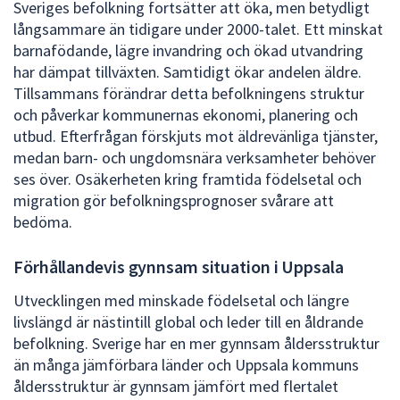
Sveriges befolkning fortsätter att öka, men betydligt
långsammare än tidigare under 2000‑talet. Ett minskat
barnafödande, lägre invandring och ökad utvandring
har dämpat tillväxten. Samtidigt ökar andelen äldre.
Tillsammans förändrar detta befolkningens struktur
och påverkar kommunernas ekonomi, planering och
utbud. Efterfrågan förskjuts mot äldrevänliga tjänster,
medan barn- och ungdomsnära verksamheter behöver
ses över. Osäkerheten kring framtida födelsetal och
migration gör befolkningsprognoser svårare att
bedöma.
Förhållandevis gynnsam situation i Uppsala
Utvecklingen med minskade födelsetal och längre
livslängd är nästintill global och leder till en åldrande
befolkning. Sverige har en mer gynnsam åldersstruktur
än många jämförbara länder och Uppsala kommuns
åldersstruktur är gynnsam jämfört med flertalet