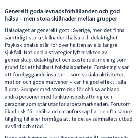
Generellt goda levnadsförhållanden och god
hälsa – men stora skillnader mellan grupper
Hälsoläget är generellt gott i Sverige, men det finns
samtidigt stora skillnader i hälsa och delaktighet.
Psykisk ohälsa står för över hälften av alla längre
sjukfall. Nationella strategier lyfter vikten av
gemenskap, delaktighet och existentiell mening som
grund för ett hållbart folkhälsoarbete. Forskning visar
att förebyggande insatser – som sociala aktiviteter,
motion och goda matvanor – kan ha god effekt i alla
åldrar. Grupper med större risk för ohälsa är bland
andra personer med funktionsnedsättning och
personer som står utanför arbetsmarknaden. Förutom
ökad risk för ohälsa och utanförskap har de ofta sämre
tillgång till eller förmåga att ta del av samhällets utbud
av vård och stöd.
Mäns och kvinnors livsvillkor skiljer sig åt, framför allt