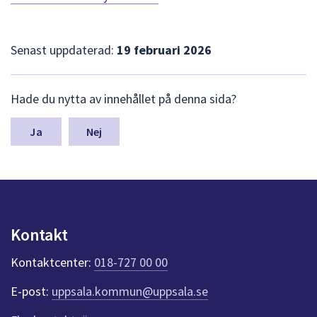
Senast uppdaterad:
19 februari 2026
L
Hade du nytta av innehållet på denna sida?
ä
m
n
Nej
a
s
y
n
p
u
Kontakt
n
k
Kontaktcenter:
018-727 00 00
t
e
E-post:
uppsala.kommun@uppsala.se
r
f