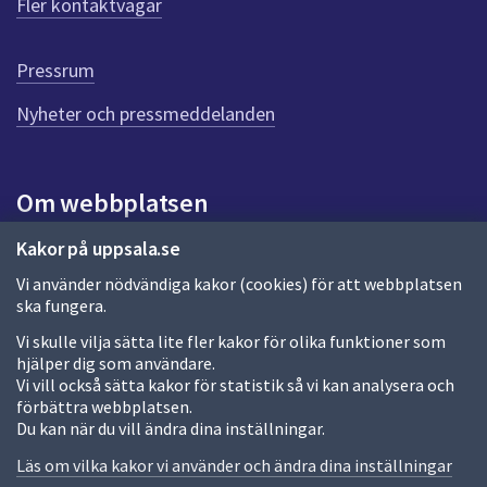
Fler kontaktvägar
ö
r
d
Pressrum
e
n
Nyheter och pressmeddelanden
n
a
s
i
Om webbplatsen
d
a
Om webbplatsen
Kakor på uppsala.se
Vi använder nödvändiga kakor (cookies) för att webbplatsen
Allmänna handlingar och diarium
ska fungera.
Behandling av personuppgifter
Vi skulle vilja sätta lite fler kakor för olika funktioner som
hjälper dig som användare.
Kakor
Vi vill också sätta kakor för statistik så vi kan analysera och
förbättra webbplatsen.
Språk (other languages)
Du kan när du vill ändra dina inställningar.
Tillgänglighetsredogörelse
Läs om vilka kakor vi använder och ändra dina inställningar