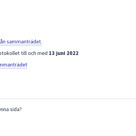
 från sammanträdet.
otokollet till och med
13 juni 2022
sammanträdet
enna sida?