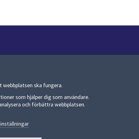
Om webbplatsen
Om webbplatsen
Allmänna handlingar och diarium
tt webbplatsen ska fungera.
Behandling av personuppgifter
funktioner som hjälper dig som användare.
an analysera och förbättra webbplatsen.
Kakor
Språk (other languages)
inställningar
Tillgänglighetsredogörelse