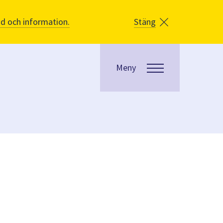
åd och information.
Stäng
Meny