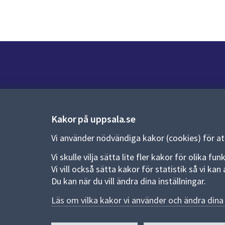
Kontakt
Kontaktcenter:
018-727 00 00
Kakor på uppsala.se
E-post:
uppsala.kommun@uppsala.se
Vi använder nödvändiga kakor (cookies) för a
Vi skulle vilja sätta lite fler kakor för olika 
Fler kontaktvägar
Vi vill också sätta kakor för statistik så vi k
Du kan när du vill ändra dina inställningar.
Pressrum
Läs om vilka kakor vi använder och ändra dina 
Nyheter och pressmeddelanden