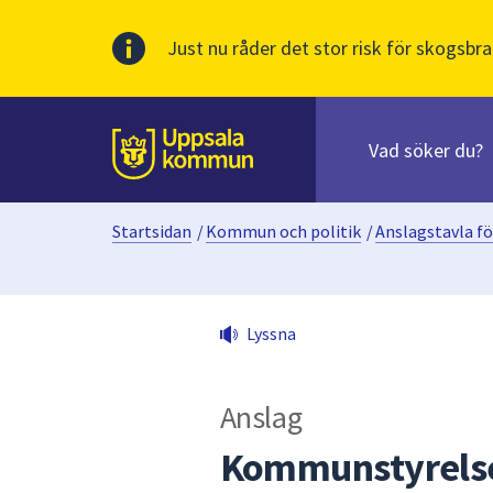
Just nu råder det stor risk för skogsbra
Sök
efter
huvudinnehåll
innehåll
Till sidans
på
webbplatsen.
Startsidan
/
Kommun och politik
/
Anslagstavla fö
När
du
börjar
skriva
Lyssna
i
sökfältet
kommer
Anslag
sökförslag
att
Kommunstyrelse
presenteras