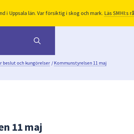
nd i Uppsala län. Var försiktig i skog och mark.
Läs SMHI:s r
r beslut och kungörelser
/
Kommunstyrelsen 11 maj
n 11 maj