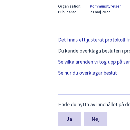
under
Organisation:
Kommunstyrelsen
fältet.
Publicerad:
23 maj 2022
Använd
piltangenterna
för
att
Det finns ett justerat protokoll
navigera
Du kunde överklaga besluten i pr
mellan
sökförslagen
Se vilka ärenden vi tog upp på 
och
enter
Se hur du överklagar beslut
för
att
välja
Lämna
något
Hade du nytta av innehållet på d
synpunkter
av
för
dem.
denna
Nej
sida