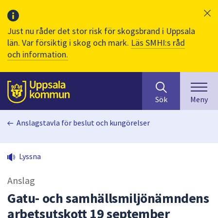
Just nu råder det stor risk för skogsbrand i Uppsala
län. Var försiktig i skog och mark.
Läs SMHI:s råd
och information.
Sök
huvudinnehåll
efter
Till sidans
Sök
Meny
innehåll
på
Anslagstavla för beslut och kungörelser
webbplatsen.
När
du
Lyssna
börjar
skriva
Anslag
i
sökfältet
Gatu- och samhällsmiljönämndens
kommer
arbetsutskott 19 september
sökförslag