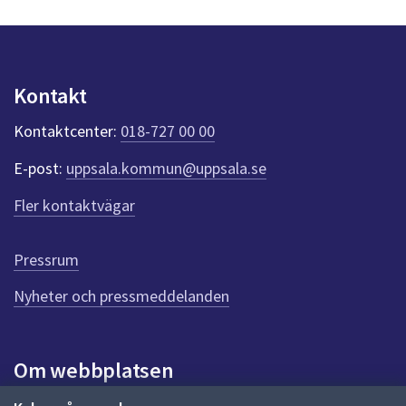
s
dem.
y
n
p
u
Kontakt
n
k
Kontaktcenter:
018-727 00 00
t
e
E-post:
uppsala.kommun@uppsala.se
r
f
Fler kontaktvägar
ö
r
d
Pressrum
e
n
Nyheter och pressmeddelanden
n
a
s
i
Om webbplatsen
d
a
Om webbplatsen