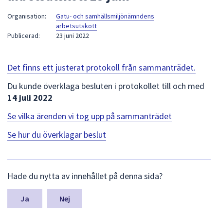
att
Organisation:
Gatu- och samhällsmiljönämndens
presenteras
arbetsutskott
under
Publicerad:
23 juni 2022
fältet.
Använd
Det finns ett justerat protokoll från sammanträdet.
piltangenterna
för
Du kunde överklaga besluten i protokollet till och med
att
14 juli 2022
navigera
mellan
Se vilka ärenden vi tog upp på sammanträdet
sökförslagen
Se hur du överklagar beslut
och
enter
för
L
att
Hade du nytta av innehållet på denna sida?
ä
välja
m
något
n
Nej
a
av