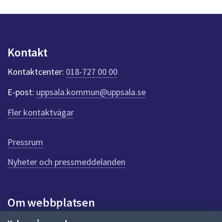
s
dem.
y
n
p
u
Kontakt
n
k
Kontaktcenter:
018-727 00 00
t
e
E-post:
uppsala.kommun@uppsala.se
r
f
Fler kontaktvägar
ö
r
d
Pressrum
e
n
Nyheter och pressmeddelanden
n
a
s
i
Om webbplatsen
d
a
Om webbplatsen