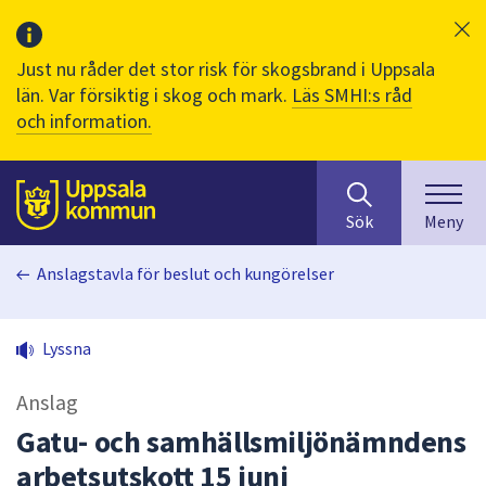
Just nu råder det stor risk för skogsbrand i Uppsala
län. Var försiktig i skog och mark.
Läs SMHI:s råd
och information.
Sök
huvudinnehåll
efter
Till sidans
Sök
Meny
innehåll
på
Anslagstavla för beslut och kungörelser
webbplatsen.
När
du
Lyssna
börjar
skriva
Anslag
i
sökfältet
Gatu- och samhällsmiljönämndens
kommer
arbetsutskott 15 juni
sökförslag